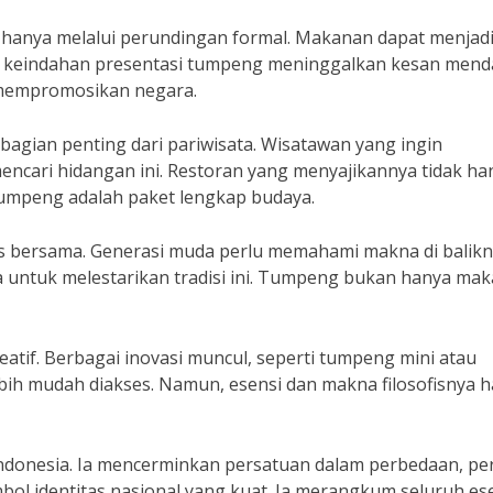
hanya melalui perundingan formal. Makanan dapat menjad
 keindahan presentasi tumpeng meninggalkan kesan mend
k mempromosikan negara.
bagian penting dari pariwisata. Wisatawan yang ingin
ncari hidangan ini. Restoran yang menyajikannya tidak ha
 Tumpeng adalah paket lengkap budaya.
 bersama. Generasi muda perlu memahami makna di balikn
 untuk melestarikan tradisi ini. Tumpeng bukan hanya mak
tif. Berbagai inovasi muncul, seperti tumpeng mini atau
bih mudah diakses. Namun, esensi dan makna filosofisnya 
onesia. Ia mencerminkan persatuan dalam perbedaan, per
mbol identitas nasional yang kuat. Ia merangkum seluruh es