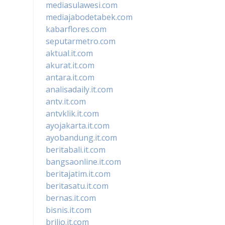
mediasulawesi.com
mediajabodetabek.com
kabarflores.com
seputarmetro.com
aktual.it.com
akurat.it.com
antara.it.com
analisadaily.it.com
antv.it.com
antvklik.it.com
ayojakarta.it.com
ayobandung.it.com
beritabali.it.com
bangsaonline.it.com
beritajatim.it.com
beritasatu.it.com
bernas.it.com
bisnis.it.com
brilio.it.com