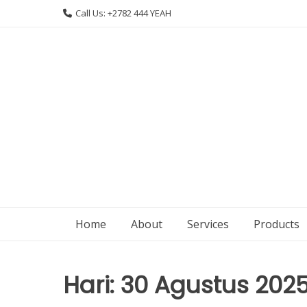
Skip
Call Us: +2782 444 YEAH
to
content
Home
About
Services
Products
Hari:
30 Agustus 202