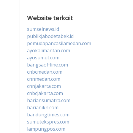
Website terkait
sumselnews.id
publikjabodetabek.id
pemudapancasilamedan.com
ayokalimantan.com
ayosumut.com
bangsaoffline.com
cnbcmedan.com
cnnmedan.com
cnnjakarta.com
cnbcjakarta.com
hariansumatra.com
harianikn.com
bandungtimes.com
sumutekspres.com
lampungpos.com