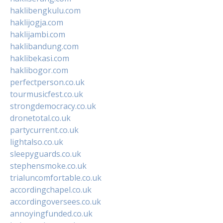
haklibengkulu.com
haklijogja.com
haklijambi.com
haklibandung.com
haklibekasi.com
haklibogor.com
perfectperson.co.uk
tourmusicfest.co.uk
strongdemocracy.co.uk
dronetotal.co.uk
partycurrent.co.uk
lightalso.co.uk
sleepyguards.co.uk
stephensmoke.co.uk
trialuncomfortable.co.uk
accordingchapel.co.uk
accordingoversees.co.uk
annoyingfunded.co.uk