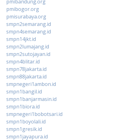
pmibandung.org
pmibogor.org
pmisurabaya.org
smpn2semarang.id
smpn4semarang.id
smpn14jkt.id
smpn2lumajang.id
smpn2sutojayan.id
smpn4blitar.id
smpn78jakarta.id
smpn88jakarta.id
smpnegeri1ambon.id
smpn1bangil.id
smpn1banjarmasin.id
smpn1biora.id
smpnegeri1bobotsari.id
smpn1boyolali.id
smpn1gresik.id
smpn1jayapura.id