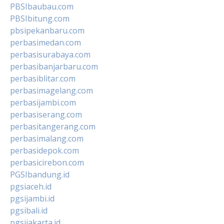
PBSIbaubau.com
PBSIbitung.com
pbsipekanbaru.com
perbasimedan.com
perbasisurabaya.com
perbasibanjarbaru.com
perbasiblitar.com
perbasimagelang.com
perbasijambi.com
perbasiserang.com
perbasitangerang.com
perbasimalang.com
perbasidepok.com
perbasicirebon.com
PGSIbandung.id
pgsiaceh.id
pgsijambi.id
pgsibali.id
pgsijakarta.id