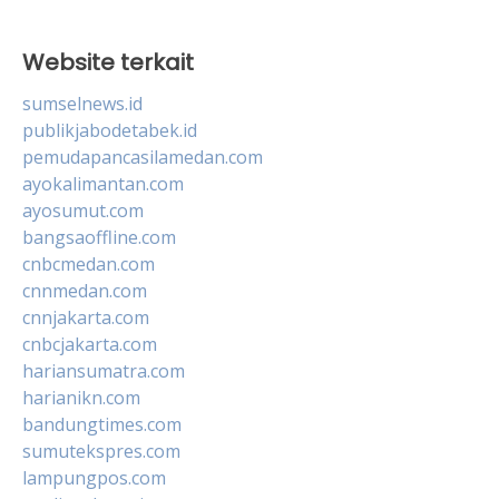
Website terkait
sumselnews.id
publikjabodetabek.id
pemudapancasilamedan.com
ayokalimantan.com
ayosumut.com
bangsaoffline.com
cnbcmedan.com
cnnmedan.com
cnnjakarta.com
cnbcjakarta.com
hariansumatra.com
harianikn.com
bandungtimes.com
sumutekspres.com
lampungpos.com