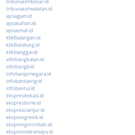
tribunacehbesar.id
tribunacehselatan.id
ayoagam.id
ayoasahan.id
ayoasmat.id
klikBalangan.id
klikBandung.id
klikbanggai.id
infobangkalan.id
infobangli.id
infobanjarnegara.id
infobantaeng.id
infobantul.id
ekspresbekasi.id
ekspresbone.id
eksprescianjur.id
ekspresgresik.id
ekspresgorontalo.id
ekspresindramayu.id