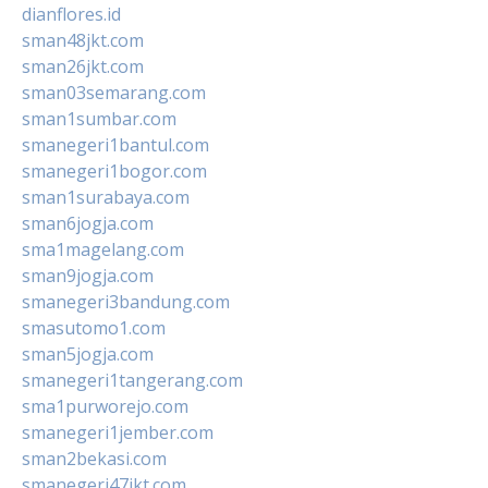
dianflores.id
sman48jkt.com
sman26jkt.com
sman03semarang.com
sman1sumbar.com
smanegeri1bantul.com
smanegeri1bogor.com
sman1surabaya.com
sman6jogja.com
sma1magelang.com
sman9jogja.com
smanegeri3bandung.com
smasutomo1.com
sman5jogja.com
smanegeri1tangerang.com
sma1purworejo.com
smanegeri1jember.com
sman2bekasi.com
smanegeri47jkt.com