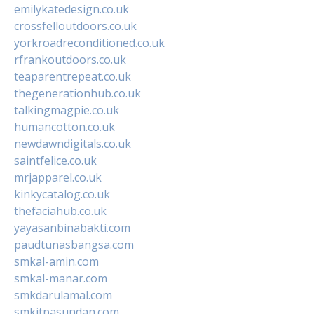
emilykatedesign.co.uk
crossfelloutdoors.co.uk
yorkroadreconditioned.co.uk
rfrankoutdoors.co.uk
teaparentrepeat.co.uk
thegenerationhub.co.uk
talkingmagpie.co.uk
humancotton.co.uk
newdawndigitals.co.uk
saintfelice.co.uk
mrjapparel.co.uk
kinkycatalog.co.uk
thefaciahub.co.uk
yayasanbinabakti.com
paudtunasbangsa.com
smkal-amin.com
smkal-manar.com
smkdarulamal.com
smkitpasundan.com