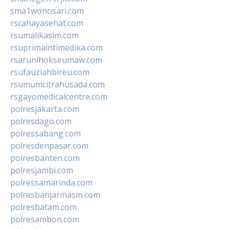
sma1wonosari.com
rscahayasehat.com
rsumalikasim.com
rsuprimaintimedika.com
rsarunlhokseumaw.com
rsufauziahbireu.com
rsumumcitrahusada.com
rsgayomedicalcentre.com
polresjakarta.com
polresdago.com
polressabang.com
polresdenpasar.com
polresbanten.com
polresjambi.com
polressamarinda.com
polresbanjarmasin.com
polresbatam.com
polresambon.com