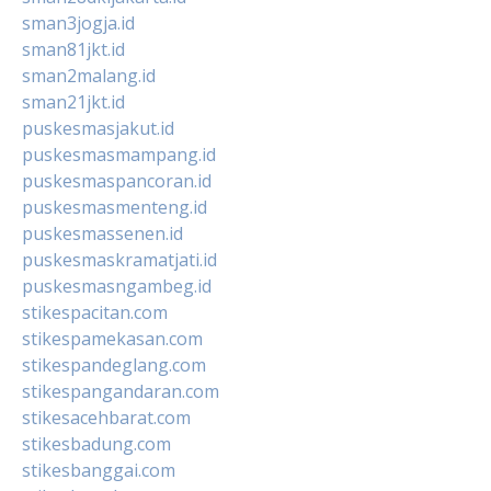
sman3jogja.id
sman81jkt.id
sman2malang.id
sman21jkt.id
puskesmasjakut.id
puskesmasmampang.id
puskesmaspancoran.id
puskesmasmenteng.id
puskesmassenen.id
puskesmaskramatjati.id
puskesmasngambeg.id
stikespacitan.com
stikespamekasan.com
stikespandeglang.com
stikespangandaran.com
stikesacehbarat.com
stikesbadung.com
stikesbanggai.com