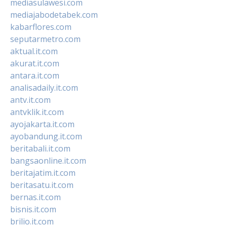
mediasulawesi.com
mediajabodetabek.com
kabarflores.com
seputarmetro.com
aktual.it.com
akurat.it.com
antara.it.com
analisadaily.it.com
antv.it.com
antvklik.it.com
ayojakarta.it.com
ayobandung.it.com
beritabali.it.com
bangsaonline.it.com
beritajatim.it.com
beritasatu.it.com
bernas.it.com
bisnis.it.com
brilio.it.com