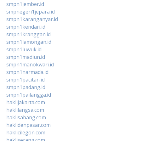
smpn1jember.id
smpnegeri1jepara.id
smpn1karanganyar.id
smpn1kendari.id
smpn1kranggan.id
smpn1lamongan.id
smpn1luwuk.id
smpn1madiun.id
smpn1manokwari.id
smpn1narmada.id
smpn1pacitan.id
smpn1padang.id
smpn1pailangga.id
haklijakarta.com
haklilangsa.com
haklisabang.com
haklidenpasar.com
haklicilegon.com
hakliserang.com