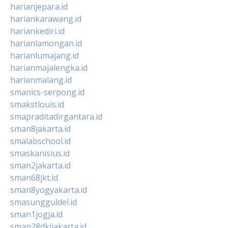
harianjepara.id
hariankarawang.id
hariankediri.id
harianlamongan.id
harianlumajang.id
harianmajalengka.id
harianmalang.id
smanics-serpong.id
smakstlouis.id
smapraditadirgantara.id
sman8jakarta.id
smalabschool.id
smaskanisius.id
sman2jakarta.id
sman68jkt.id
sman8yogyakarta.id
smasungguldel.id
sman1jogja.id
sman28dkijakarta.id