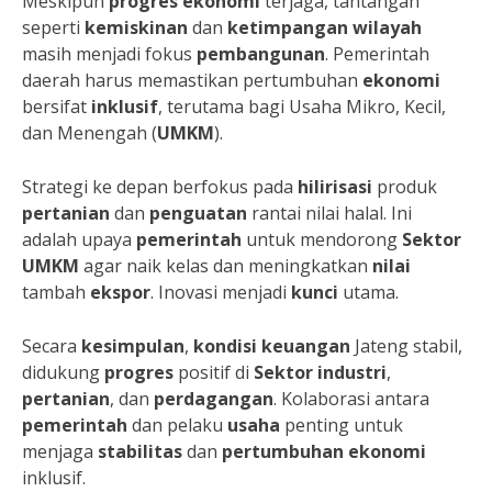
Meskipun
progres
ekonomi
terjaga, tantangan
seperti
kemiskinan
dan
ketimpangan
wilayah
masih menjadi fokus
pembangunan
. Pemerintah
daerah harus memastikan pertumbuhan
ekonomi
bersifat
inklusif
, terutama bagi Usaha Mikro, Kecil,
dan Menengah (
UMKM
).
Strategi ke depan berfokus pada
hilirisasi
produk
pertanian
dan
penguatan
rantai nilai halal. Ini
adalah upaya
pemerintah
untuk mendorong
Sektor
UMKM
agar naik kelas dan meningkatkan
nilai
tambah
ekspor
. Inovasi menjadi
kunci
utama.
Secara
kesimpulan
,
kondisi
keuangan
Jateng stabil,
didukung
progres
positif di
Sektor
industri
,
pertanian
, dan
perdagangan
. Kolaborasi antara
pemerintah
dan pelaku
usaha
penting untuk
menjaga
stabilitas
dan
pertumbuhan
ekonomi
inklusif.