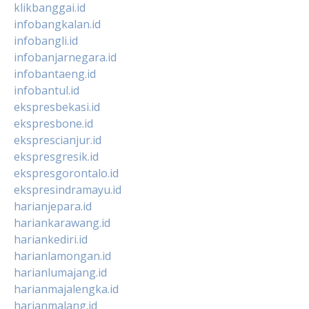
klikbanggai.id
infobangkalan.id
infobangli.id
infobanjarnegara.id
infobantaeng.id
infobantul.id
ekspresbekasi.id
ekspresbone.id
eksprescianjur.id
ekspresgresik.id
ekspresgorontalo.id
ekspresindramayu.id
harianjepara.id
hariankarawang.id
hariankediri.id
harianlamongan.id
harianlumajang.id
harianmajalengka.id
harianmalang.id