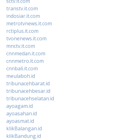
sctv.it.com
transtv.it.com
indosiar.it.com
metrotvnews.it.com
rctiplus.it.com
tvonenews.it.com
mnctv.it.com
cnnmedan.it.com
cnnmetro.it.com
cnnbali.it.com
meulaboh.id
tribunacehbarat.id
tribunacehbesar.id
tribunacehselatan.id
ayoagam.id
ayoasahan.id
ayoasmat.id
klikBalangan.id
klikBandung.id