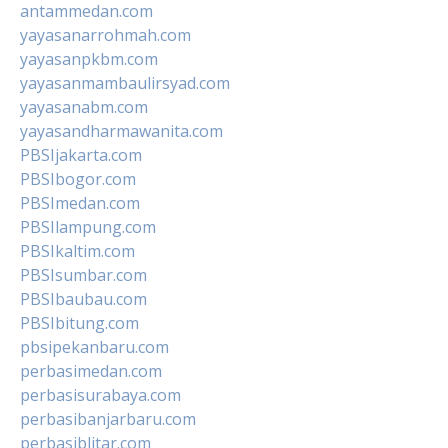
antammedan.com
yayasanarrohmah.com
yayasanpkbm.com
yayasanmambaulirsyad.com
yayasanabm.com
yayasandharmawanita.com
PBSIjakarta.com
PBSIbogor.com
PBSImedan.com
PBSIlampung.com
PBSIkaltim.com
PBSIsumbar.com
PBSIbaubau.com
PBSIbitung.com
pbsipekanbaru.com
perbasimedan.com
perbasisurabaya.com
perbasibanjarbaru.com
perbasiblitar.com