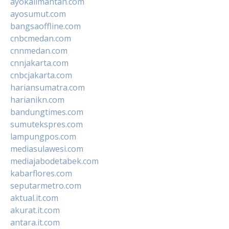
ayokalimantan.com
ayosumut.com
bangsaoffline.com
cnbcmedan.com
cnnmedan.com
cnnjakarta.com
cnbcjakarta.com
hariansumatra.com
harianikn.com
bandungtimes.com
sumutekspres.com
lampungpos.com
mediasulawesi.com
mediajabodetabek.com
kabarflores.com
seputarmetro.com
aktual.it.com
akurat.it.com
antara.it.com