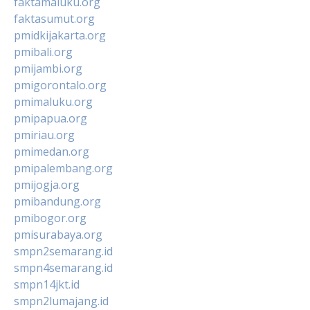
faktamaluku.org
faktasumut.org
pmidkijakarta.org
pmibali.org
pmijambi.org
pmigorontalo.org
pmimaluku.org
pmipapua.org
pmiriau.org
pmimedan.org
pmipalembang.org
pmijogja.org
pmibandung.org
pmibogor.org
pmisurabaya.org
smpn2semarang.id
smpn4semarang.id
smpn14jkt.id
smpn2lumajang.id