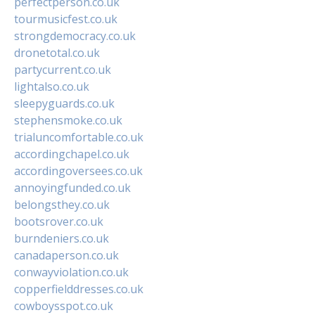
perfectperson.co.uk
tourmusicfest.co.uk
strongdemocracy.co.uk
dronetotal.co.uk
partycurrent.co.uk
lightalso.co.uk
sleepyguards.co.uk
stephensmoke.co.uk
trialuncomfortable.co.uk
accordingchapel.co.uk
accordingoversees.co.uk
annoyingfunded.co.uk
belongsthey.co.uk
bootsrover.co.uk
burndeniers.co.uk
canadaperson.co.uk
conwayviolation.co.uk
copperfielddresses.co.uk
cowboysspot.co.uk