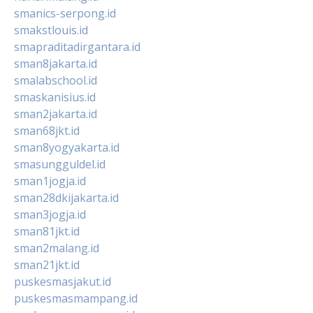
smanics-serpong.id
smakstlouis.id
smapraditadirgantara.id
sman8jakarta.id
smalabschool.id
smaskanisius.id
sman2jakarta.id
sman68jkt.id
sman8yogyakarta.id
smasungguldel.id
sman1jogja.id
sman28dkijakarta.id
sman3jogja.id
sman81jkt.id
sman2malang.id
sman21jkt.id
puskesmasjakut.id
puskesmasmampang.id