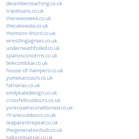
decemberteaching.co.uk
traceloans.co.uk
thenewsweek.co.uk
thecakewala.co.uk
thomson-thorn.co.uk
wrestlingagrees.co.uk
underneathfoiled.co.uk
spanosconcerns.co.uk
telecomblue.co.uk
house-of-hampers.co.uk
yumekanzashi.co.uk
fatnanas.co.uk
emilykatedesign.co.uk
crossfelloutdoors.co.uk
yorkroadreconditioned.co.uk
rfrankoutdoors.co.uk
teaparentrepeat.co.uk
thegenerationhub.co.uk
talkingmagpie.co.uk