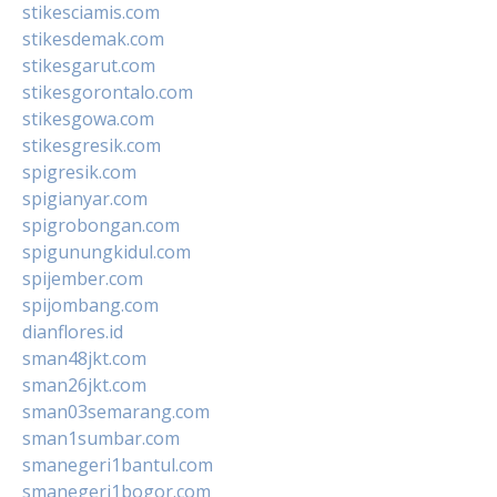
stikesciamis.com
stikesdemak.com
stikesgarut.com
stikesgorontalo.com
stikesgowa.com
stikesgresik.com
spigresik.com
spigianyar.com
spigrobongan.com
spigunungkidul.com
spijember.com
spijombang.com
dianflores.id
sman48jkt.com
sman26jkt.com
sman03semarang.com
sman1sumbar.com
smanegeri1bantul.com
smanegeri1bogor.com