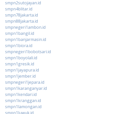
smpn2sutojayan.id
smpn4blitar.id
smpn78jakarta.id
smpn88jakarta.id
smpnegeri1ambon.id
smpn1bangil.id
smpn1banjarmasin.id
smpn1biora.id
smpnegeri1bobotsari.id
smpn1boyolali.id
smpn1gresik.id
smpn1jayapura.id
smpn1jember.id
smpnegeri1jepara.id
smpn1karanganyar.id
smpn1kendari.id
smpn1kranggan.id
smpn1lamongan.id
smpn1luwuk.id