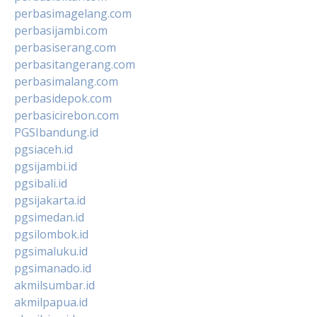
perbasimagelang.com
perbasijambi.com
perbasiserang.com
perbasitangerang.com
perbasimalang.com
perbasidepok.com
perbasicirebon.com
PGSIbandung.id
pgsiaceh.id
pgsijambi.id
pgsibali.id
pgsijakarta.id
pgsimedan.id
pgsilombok.id
pgsimaluku.id
pgsimanado.id
akmilsumbar.id
akmilpapua.id