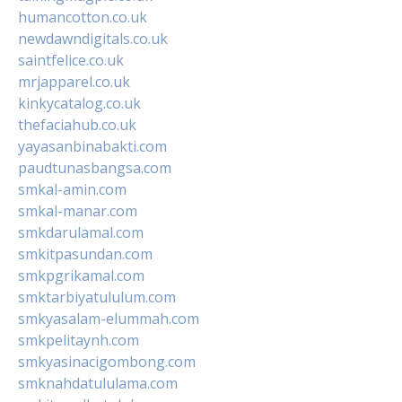
humancotton.co.uk
newdawndigitals.co.uk
saintfelice.co.uk
mrjapparel.co.uk
kinkycatalog.co.uk
thefaciahub.co.uk
yayasanbinabakti.com
paudtunasbangsa.com
smkal-amin.com
smkal-manar.com
smkdarulamal.com
smkitpasundan.com
smkpgrikamal.com
smktarbiyatululum.com
smkyasalam-elummah.com
smkpelitaynh.com
smkyasinacigombong.com
smknahdatululama.com