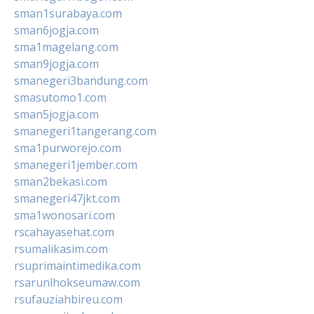
sman1surabaya.com
sman6jogja.com
sma1magelang.com
sman9jogja.com
smanegeri3bandung.com
smasutomo1.com
sman5jogja.com
smanegeri1tangerang.com
sma1purworejo.com
smanegeri1jember.com
sman2bekasi.com
smanegeri47jkt.com
sma1wonosari.com
rscahayasehat.com
rsumalikasim.com
rsuprimaintimedika.com
rsarunlhokseumaw.com
rsufauziahbireu.com