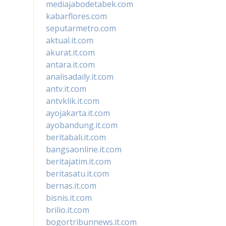
mediajabodetabek.com
kabarflores.com
seputarmetro.com
aktual.it.com
akurat.it.com
antara.it.com
analisadaily.it.com
antv.it.com
antvklik.it.com
ayojakarta.it.com
ayobandung.it.com
beritabali.it.com
bangsaonline.it.com
beritajatim.it.com
beritasatu.it.com
bernas.it.com
bisnis.it.com
brilio.it.com
bogortribunnews.it.com