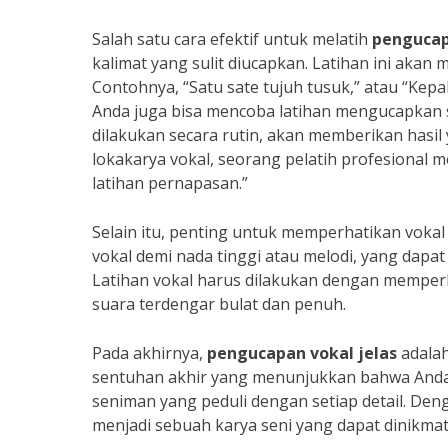
Salah satu cara efektif untuk melatih
pengucap
kalimat yang sulit diucapkan. Latihan ini akan
Contohnya, “Satu sate tujuh tusuk,” atau “Kep
Anda juga bisa mencoba latihan mengucapkan se
dilakukan secara rutin, akan memberikan hasil 
lokakarya vokal, seorang pelatih profesional
latihan pernapasan.”
Selain itu, penting untuk memperhatikan voka
vokal demi nada tinggi atau melodi, yang dapa
Latihan vokal harus dilakukan dengan memperhat
suara terdengar bulat dan penuh.
Pada akhirnya,
pengucapan vokal jelas
adalah
sentuhan akhir yang menunjukkan bahwa Anda t
seniman yang peduli dengan setiap detail. De
menjadi sebuah karya seni yang dapat dinikma