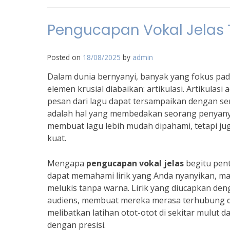
Pengucapan Vokal Jelas 
Posted on
18/08/2025
by
admin
Dalam dunia bernyanyi, banyak yang fokus pada
elemen krusial diabaikan: artikulasi. Artikulas
pesan dari lagu dapat tersampaikan dengan 
adalah hal yang membedakan seorang penyanyi 
membuat lagu lebih mudah dipahami, tetapi ju
kuat.
Mengapa
pengucapan vokal jelas
begitu penti
dapat memahami lirik yang Anda nyanyikan, mak
melukis tanpa warna. Lirik yang diucapkan de
audiens, membuat mereka merasa terhubung de
melibatkan latihan otot-otot di sekitar mulut
dengan presisi.