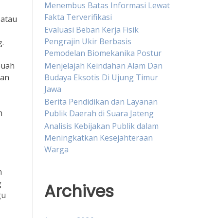
Menembus Batas Informasi Lewat
Fakta Terverifikasi
atau
Evaluasi Beban Kerja Fisik
Pengrajin Ukir Berbasis
g.
Pemodelan Biomekanika Postur
Menjelajah Keindahan Alam Dan
buah
Budaya Eksotis Di Ujung Timur
gan
Jawa
Berita Pendidikan dan Layanan
n
Publik Daerah di Suara Jateng
Analisis Kebijakan Publik dalam
Meningkatkan Kesejahteraan
Warga
h
g
Archives
gu