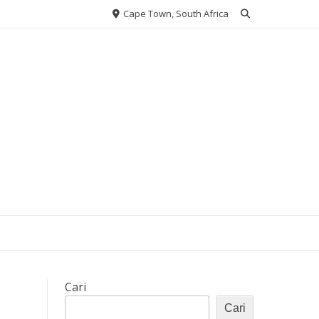
Cape Town, South Africa
Cari
Cari