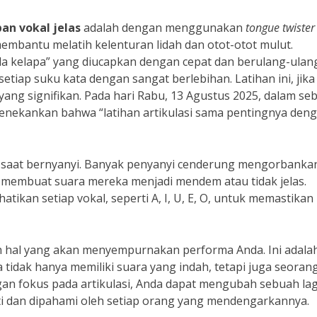
an vokal jelas
adalah dengan menggunakan
tongue twister
 membantu melatih kelenturan lidah dan otot-otot mulut.
ala kelapa” yang diucapkan dengan cepat dan berulang-ulan
tiap suku kata dengan sangat berlebihan. Latihan ini, jika
yang signifikan. Pada hari Rabu, 13 Agustus 2025, dalam se
 menekankan bahwa “latihan artikulasi sama pentingnya den
l saat bernyanyi. Banyak penyanyi cenderung mengorbanka
t membuat suara mereka menjadi mendem atau tidak jelas.
ikan setiap vokal, seperti A, I, U, E, O, untuk memastikan
 hal yang akan menyempurnakan performa Anda. Ini adala
idak hanya memiliki suara yang indah, tetapi juga seoran
ngan fokus pada artikulasi, Anda dapat mengubah sebuah la
ti dan dipahami oleh setiap orang yang mendengarkannya.