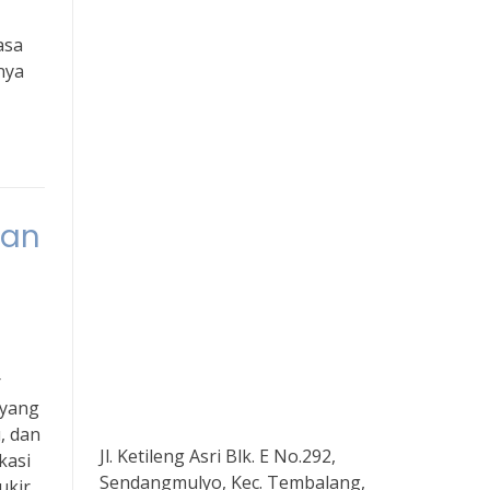
asa
nya
lan
r
 yang
, dan
Jl. Ketileng Asri Blk. E No.292,
kasi
Sendangmulyo, Kec. Tembalang,
ukir