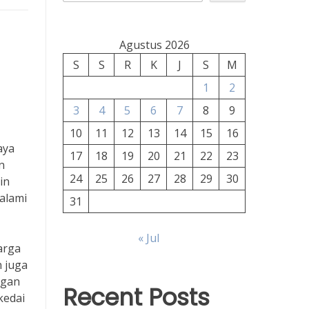
Agustus 2026
S
S
R
K
J
S
M
1
2
3
4
5
6
7
8
9
10
11
12
13
14
15
16
aya
17
18
19
20
21
22
23
n
24
25
26
27
28
29
30
in
alami
31
« Jul
arga
n juga
ngan
Recent Posts
kedai