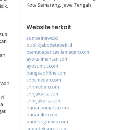
Kota Semarang, Jawa Tengah
sik.
Website terkait
suai
sumselnews.id
kan
publikjabodetabek.id
pemudapancasilamedan.com
kan
ayokalimantan.com
ayosumut.com
bangsaoffline.com
cnbcmedan.com
raan
cnnmedan.com
cnnjakarta.com
ri
cnbcjakarta.com
ra
hariansumatra.com
gat
harianikn.com
bandungtimes.com
sumutekspres.com