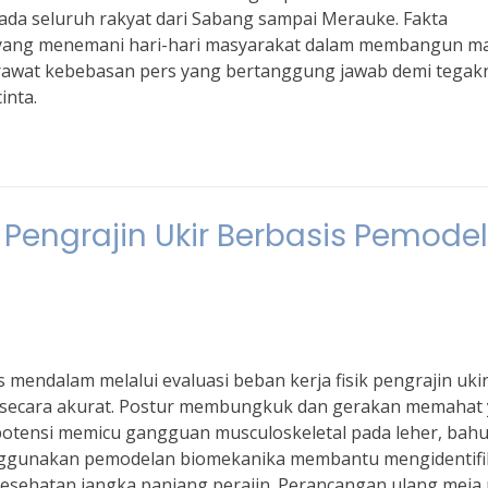
da seluruh rakyat dari Sabang sampai Merauke. Fakta
ma yang menemani hari-hari masyarakat dalam membangun m
a rawat kebebasan pers yang bertanggung jawab demi tegak
inta.
k Pengrajin Ukir Berbasis Pemode
s mendalam melalui evaluasi beban kerja fisik pengrajin uki
a secara akurat. Postur membungkuk dan gerakan memahat
otensi memicu gangguan musculoskeletal pada leher, bahu
nggunakan pemodelan biomekanika membantu mengidentifi
 kesehatan jangka panjang perajin. Perancangan ulang meja 