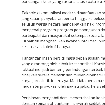
pandangan kritis yang rasional atas suatu isu
Teknologi komunikasi modern dimanfaatkan se
jangkauan penyebaran berita hingga ke peloso
seluruh warga negara mendapatkan hak informas
mengenai program-program pembangunan daer
partisipatif dari masyarakat setempat secara l
jurnalistik menghasilkan layanan informasi pu
kecerdasan kolektif bangsa.
Tantangan insan pers di masa depan adalah m
yang dirancang oleh pihak irresponsibel. Kon
faktual menjadi benteng perlindungan terbaik b
disajikan secara menarik dan mudah dipahami
karya jurnalistik tepercaya. Mari kita bersam
mudah terprovokasi oleh isu-isu palsu. Pers s
Perjalanan mengabdi demi mencerdaskan kehidu
dengan semangat pantang menyerah sedikit p