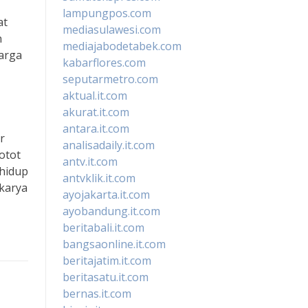
lampungpos.com
at
mediasulawesi.com
n
mediajabodetabek.com
uarga
kabarflores.com
seputarmetro.com
aktual.it.com
akurat.it.com
antara.it.com
r
analisadaily.it.com
otot
antv.it.com
 hidup
antvklik.it.com
 karya
ayojakarta.it.com
ayobandung.it.com
beritabali.it.com
bangsaonline.it.com
beritajatim.it.com
beritasatu.it.com
bernas.it.com