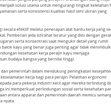
menjadi solusi utama untuk mengurangi tingkat kelelahan fi
manan serta konsistensi kualitas hasil seni ukiran yang
i secara efektif melalui penerapan alat bantu kerja yang se
l. Pemberian jeda istirahat teratur yang diisi dengan gera
aran serta konsentrasi saat mengukir detail yang rumit.
 balok kayu yang benar juga penting agar tidak menimbul
indungan kesehatan kerja perajin kayu menjaga
san budaya bangsa yang bernilai tinggi.
TNI dan pemerintah dalam mendukung peningkatan kesejahte
keselamatan kerja bagi para perajin. Pelatihan ergonomi
pada para pekerja industri kecil agar mereka terlindung da
aga ini memperkuat perlindungan sosial serta kesehatan pa
amaan antara apparat dan pemerintah daerah memicu seman
a nyata.