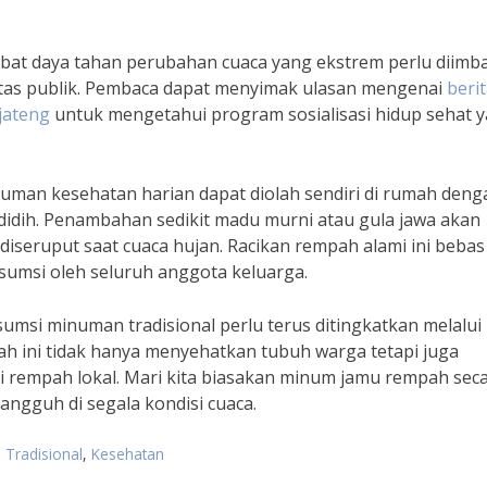
ibat daya tahan perubahan cuaca yang ekstrem perlu diimb
litas publik. Pembaca dapat menyimak ulasan mengenai
beri
jateng
untuk mengetahui program sosialisasi hidup sehat 
uman kesehatan harian dapat diolah sendiri di rumah deng
idih. Penambahan sedikit madu murni atau gula jawa akan
iseruput saat cuaca hujan. Racikan rempah alami ini bebas
umsi oleh seluruh anggota keluarga.
si minuman tradisional perlu terus ditingkatkan melalui
ah ini tidak hanya menyehatkan tubuh warga tetapi juga
rempah lokal. Mari kita biasakan minum jamu rempah sec
tangguh di segala kondisi cuaca.
 Tradisional
,
Kesehatan