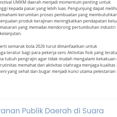
 festival UMKM daerah menjadi momentum penting untuk
nggi kepada pasar yang lebih luas. Pengunjung dapat melih
s memahami kerumitan proses pembuatan yang membutuhka
me penjualan produk kerajinan meningkatkan pendapatan kel
s pemasaran yang memadai mendorong pertumbuhan industri
rkelanjutan.
rti semarak bola 2026 turut dimanfaatkan untuk
eratur bagi para pekerja seni. Aktivitas fisik yang teratu
a tubuh pengrajin agar tidak mudah mengalami kekakuan 
utinitas memahat dan aktivitas olahraga menjaga kualitas
seni yang sehat dan bugar menjadi kunci utama pelestarian
yanan Publik Daerah di Suara