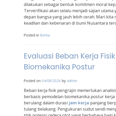
dilakukan sebagai bentuk komitmen moral kepa
Terverifikasi akan selalu menjadi sajian uta
depan bangsa yang jauh lebih cerah. Mari kit
keadilan dan kebenaran di bumi Nusantara terc
Posted in
Berita
Evaluasi Beban Kerja Fisi
Biomekanika Postur
Posted on
04/08/2026
by
admin
Beban kerja fisik pengrajin memerlukan analisi
berbasis pemodelan biomekanika postur kerj
berulang dalam durasi
jam kerja
panjang berp
tulang belakang. Pengukuran sudut sendi me
titik potensi cedera otot yang berbahaya bagi