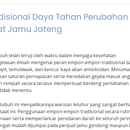
isional Daya Tahan Perubahan
t Jamu Jateng
uh telah teruji oleh waktu dalam menjaga kesehatan
jelasan ilmiah mengenai peran empon-empon tradisional d
it, temulawak, dan kencur kaya akan antioksidan. Minuma
tkan saluran pernapasan serta meredakan gejala masuk ang
n rempah secara teratur memperkuat benteng pertahanan 
tidak menentu.
tubuh ini menjadikannya warisan leluhur yang sangat berh
 saat ini. Penggunaan empon-empon tradisional secara ruti
naan serta memperlancar peredaran darah ke seluruh jari
sangat mudah dijumpai pada penjual jamu gendong maupun 