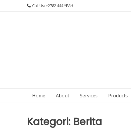
Skip
Call Us: +2782 444 YEAH
to
content
Home
About
Services
Products
Kategori:
Berita