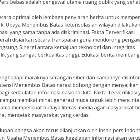
. Pers bebas adalah pengawal utama ruang publik yang sehat
cara optimal oleh lembaga penyiaran berita untuk memper
k. Upaya Menembus Batas keterisolasian wilayah dilakukan
i yang sama tanpa ada diskriminasi. Fakta Terverifikasi
ah disiarkan secara transparan guna mendorong penga
angsung. Sinergi antara kemajuan teknologi dan integritas
blik yang sangat berkualitas tinggi. Edukasi berita memban
enghadapi maraknya serangan siber dan kampanye disinfo
sistensi Menembus Batas narasi bohong dengan menyajikan 
agi kedaulatan informasi nasional kita. Fakta Terverifikasi
 mampu memikat minat generasi muda untuk lebih mencinta
a-sama memperkuat budaya literasi media agar masyarakat ti
ehat mencetak masyarakat yang cerdas.
pan bangsa akan terus dilanjutkan oleh insan pers Indon
un. Usaha Menembus Batas kegelapan informasi akan teru