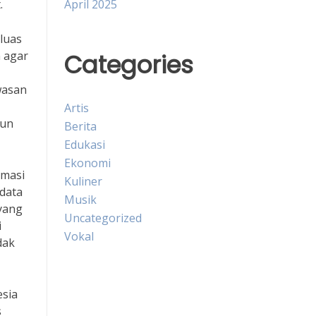
.
April 2025
luas
 agar
Categories
wasan
Artis
gun
Berita
Edukasi
Ekonomi
rmasi
Kuliner
data
Musik
 yang
Uncategorized
i
Vokal
dak
esia
s