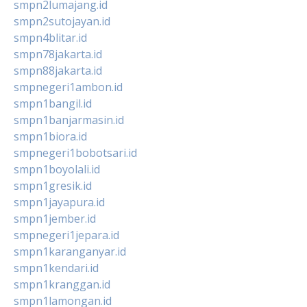
smpn2lumajang.id
smpn2sutojayan.id
smpn4blitar.id
smpn78jakarta.id
smpn88jakarta.id
smpnegeri1ambon.id
smpn1bangil.id
smpn1banjarmasin.id
smpn1biora.id
smpnegeri1bobotsari.id
smpn1boyolali.id
smpn1gresik.id
smpn1jayapura.id
smpn1jember.id
smpnegeri1jepara.id
smpn1karanganyar.id
smpn1kendari.id
smpn1kranggan.id
smpn1lamongan.id