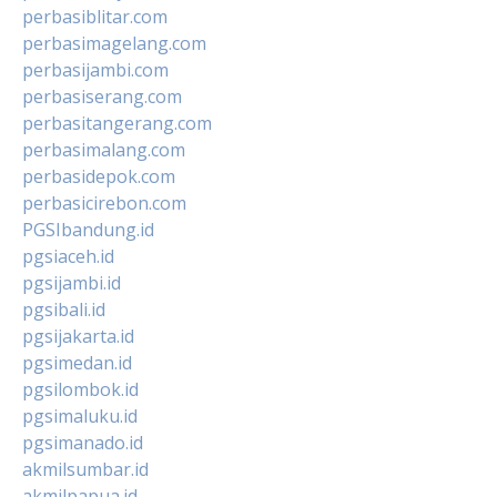
perbasiblitar.com
perbasimagelang.com
perbasijambi.com
perbasiserang.com
perbasitangerang.com
perbasimalang.com
perbasidepok.com
perbasicirebon.com
PGSIbandung.id
pgsiaceh.id
pgsijambi.id
pgsibali.id
pgsijakarta.id
pgsimedan.id
pgsilombok.id
pgsimaluku.id
pgsimanado.id
akmilsumbar.id
akmilpapua.id