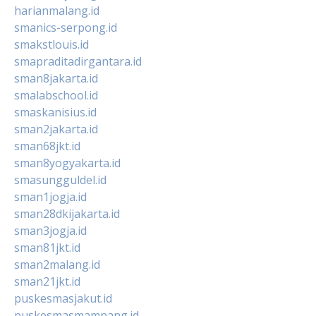
harianmalang.id
smanics-serpong.id
smakstlouis.id
smapraditadirgantara.id
sman8jakarta.id
smalabschool.id
smaskanisius.id
sman2jakarta.id
sman68jkt.id
sman8yogyakarta.id
smasungguldel.id
sman1jogja.id
sman28dkijakarta.id
sman3jogja.id
sman81jkt.id
sman2malang.id
sman21jkt.id
puskesmasjakut.id
puskesmasmampang.id