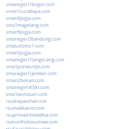
smanegeri1bogor.com
sman1surabaya.com
sman6jogja.com
sma1magelang.com
sman9jogja.com
smanegeri3bandung.com
smasutomo1.com
sman5jogja.com
smanegeri1tangerang.com
sma1purworejo.com
smanegeri1jember.com
sman2bekasi.com
smanegeri47jkt.com
sma1wonosari.com
rscahayasehat.com
rsumalikasim.com
rsuprimaintimedika.com
rsarunlhokseumaw.com
rsufauziahbireu.com