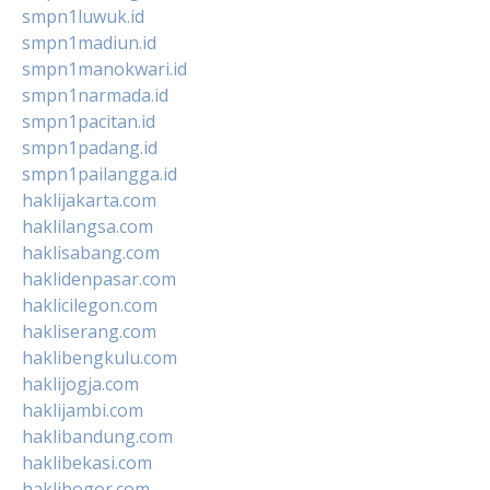
smpn1luwuk.id
smpn1madiun.id
smpn1manokwari.id
smpn1narmada.id
smpn1pacitan.id
smpn1padang.id
smpn1pailangga.id
haklijakarta.com
haklilangsa.com
haklisabang.com
haklidenpasar.com
haklicilegon.com
hakliserang.com
haklibengkulu.com
haklijogja.com
haklijambi.com
haklibandung.com
haklibekasi.com
haklibogor.com