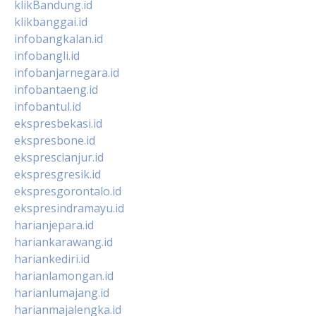
klikBandung.id
klikbanggai.id
infobangkalan.id
infobangli.id
infobanjarnegara.id
infobantaeng.id
infobantul.id
ekspresbekasi.id
ekspresbone.id
eksprescianjur.id
ekspresgresik.id
ekspresgorontalo.id
ekspresindramayu.id
harianjepara.id
hariankarawang.id
hariankediri.id
harianlamongan.id
harianlumajang.id
harianmajalengka.id