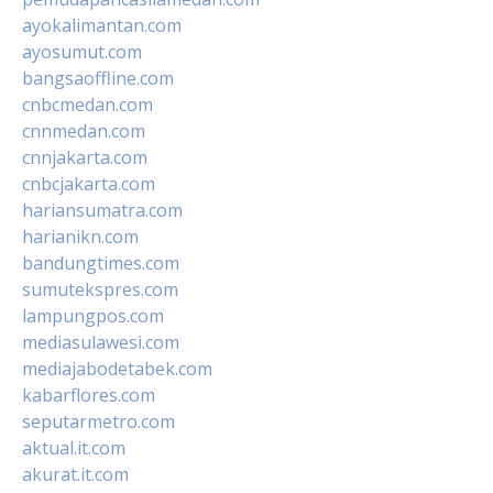
ayokalimantan.com
ayosumut.com
bangsaoffline.com
cnbcmedan.com
cnnmedan.com
cnnjakarta.com
cnbcjakarta.com
hariansumatra.com
harianikn.com
bandungtimes.com
sumutekspres.com
lampungpos.com
mediasulawesi.com
mediajabodetabek.com
kabarflores.com
seputarmetro.com
aktual.it.com
akurat.it.com