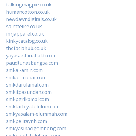
talkingmagpie.co.uk
humancotton.co.uk
newdawndigitals.co.uk
saintfelice.co.uk
mrjapparel.co.uk
kinkycatalog.co.uk
thefaciahub.co.uk
yayasanbinabakti.com
paudtunasbangsa.com
smkal-amin.com
smkal-manar.com
smkdarulamal.com
smkitpasundan.com
smkpgrikamal.com
smktarbiyatululum.com
smkyasalam-elummah.com
smkpelitaynh.com
smkyasinacigombong.com
smknahdatululama.com