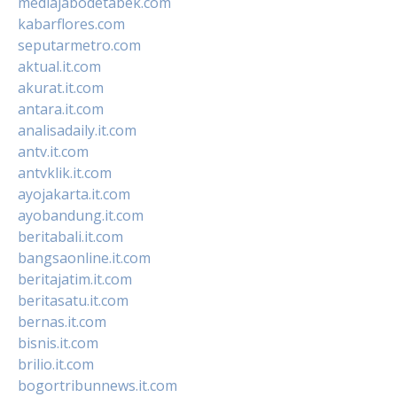
mediajabodetabek.com
kabarflores.com
seputarmetro.com
aktual.it.com
akurat.it.com
antara.it.com
analisadaily.it.com
antv.it.com
antvklik.it.com
ayojakarta.it.com
ayobandung.it.com
beritabali.it.com
bangsaonline.it.com
beritajatim.it.com
beritasatu.it.com
bernas.it.com
bisnis.it.com
brilio.it.com
bogortribunnews.it.com