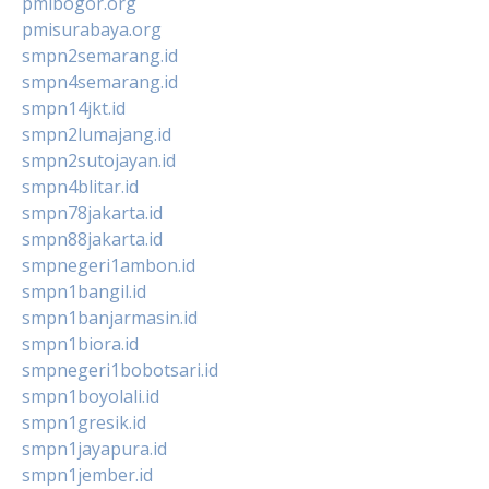
pmibogor.org
pmisurabaya.org
smpn2semarang.id
smpn4semarang.id
smpn14jkt.id
smpn2lumajang.id
smpn2sutojayan.id
smpn4blitar.id
smpn78jakarta.id
smpn88jakarta.id
smpnegeri1ambon.id
smpn1bangil.id
smpn1banjarmasin.id
smpn1biora.id
smpnegeri1bobotsari.id
smpn1boyolali.id
smpn1gresik.id
smpn1jayapura.id
smpn1jember.id