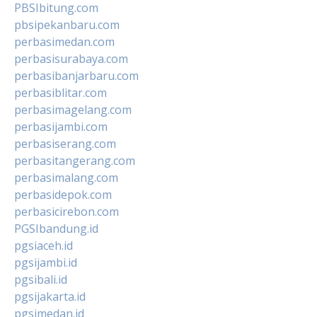
PBSIbitung.com
pbsipekanbaru.com
perbasimedan.com
perbasisurabaya.com
perbasibanjarbaru.com
perbasiblitar.com
perbasimagelang.com
perbasijambi.com
perbasiserang.com
perbasitangerang.com
perbasimalang.com
perbasidepok.com
perbasicirebon.com
PGSIbandung.id
pgsiaceh.id
pgsijambi.id
pgsibali.id
pgsijakarta.id
pgsimedan.id