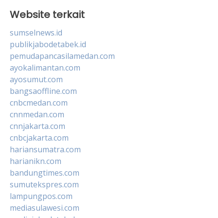
Website terkait
sumselnews.id
publikjabodetabek.id
pemudapancasilamedan.com
ayokalimantan.com
ayosumut.com
bangsaoffline.com
cnbcmedan.com
cnnmedan.com
cnnjakarta.com
cnbcjakarta.com
hariansumatra.com
harianikn.com
bandungtimes.com
sumutekspres.com
lampungpos.com
mediasulawesi.com