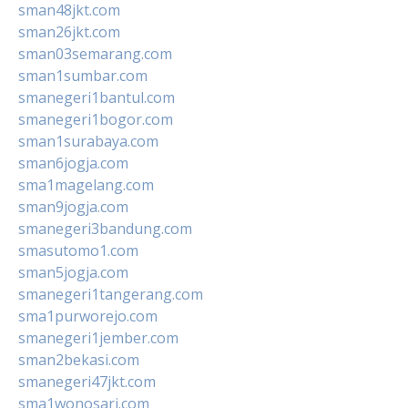
sman48jkt.com
sman26jkt.com
sman03semarang.com
sman1sumbar.com
smanegeri1bantul.com
smanegeri1bogor.com
sman1surabaya.com
sman6jogja.com
sma1magelang.com
sman9jogja.com
smanegeri3bandung.com
smasutomo1.com
sman5jogja.com
smanegeri1tangerang.com
sma1purworejo.com
smanegeri1jember.com
sman2bekasi.com
smanegeri47jkt.com
sma1wonosari.com