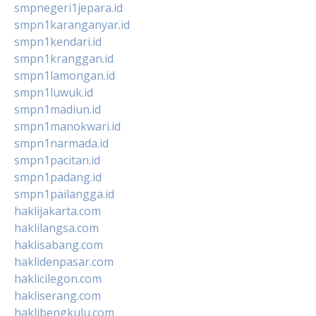
smpnegeri1jepara.id
smpn1karanganyar.id
smpn1kendari.id
smpn1kranggan.id
smpn1lamongan.id
smpn1luwuk.id
smpn1madiun.id
smpn1manokwari.id
smpn1narmada.id
smpn1pacitan.id
smpn1padang.id
smpn1pailangga.id
haklijakarta.com
haklilangsa.com
haklisabang.com
haklidenpasar.com
haklicilegon.com
hakliserang.com
haklibengkulu.com