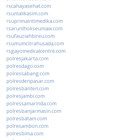
rscahayasehat.com
rsumalikasim.com
rsuprimaintimedika.com
rsarunlhokseumaw.com
rsufauziahbireu.com
rsumumcitrahusada.com
rsgayomedicalcentre.com
polresjakarta.com
polresdago.com
polressabang.com
polresdenpasar.com
polresbanten.com
polresjambi.com
polressamarinda.com
polresbanjarmasin.com
polresbatam.com
polresambon.com
polresbima.com