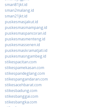
sman81jkt.id
sman2malang.id
sman21jkt.id
puskesmasjakut.id
puskesmasmampang.id
puskesmaspancoran.id
puskesmasmenteng.id
puskesmassenen.id
puskesmaskramatjati.id
puskesmasngambeg.id
stikespacitan.com
stikespamekasan.com
stikespandeglang.com
stikespangandaran.com
stikesacehbarat.com
stikesbadung.com
stikesbanggai.com
stikesbangka.com