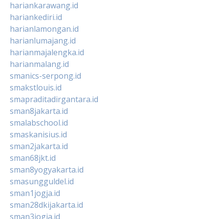
hariankarawang.id
hariankediri.id
harianlamongan.id
harianlumajang.id
harianmajalengka.id
harianmalang.id
smanics-serpong.id
smakstlouis.id
smapraditadirgantara.id
sman8jakarta.id
smalabschool.id
smaskanisius.id
sman2jakarta.id
sman68jkt.id
sman8yogyakarta.id
smasungguldel.id
sman1jogja.id
sman28dkijakarta.id
sman3jogja.id