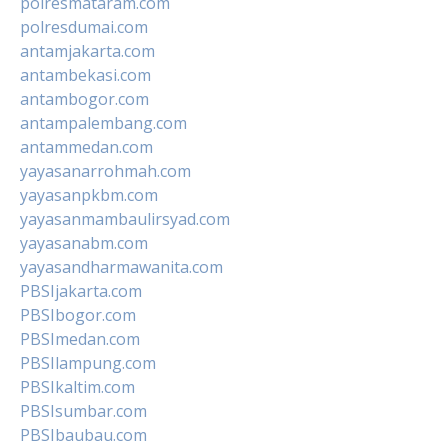
polresmataram.com
polresdumai.com
antamjakarta.com
antambekasi.com
antambogor.com
antampalembang.com
antammedan.com
yayasanarrohmah.com
yayasanpkbm.com
yayasanmambaulirsyad.com
yayasanabm.com
yayasandharmawanita.com
PBSIjakarta.com
PBSIbogor.com
PBSImedan.com
PBSIlampung.com
PBSIkaltim.com
PBSIsumbar.com
PBSIbaubau.com