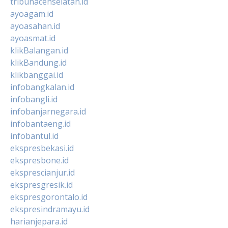
tribunacehselatan.id
ayoagam.id
ayoasahan.id
ayoasmat.id
klikBalangan.id
klikBandung.id
klikbanggai.id
infobangkalan.id
infobangli.id
infobanjarnegara.id
infobantaeng.id
infobantul.id
ekspresbekasi.id
ekspresbone.id
eksprescianjur.id
ekspresgresik.id
ekspresgorontalo.id
ekspresindramayu.id
harianjepara.id