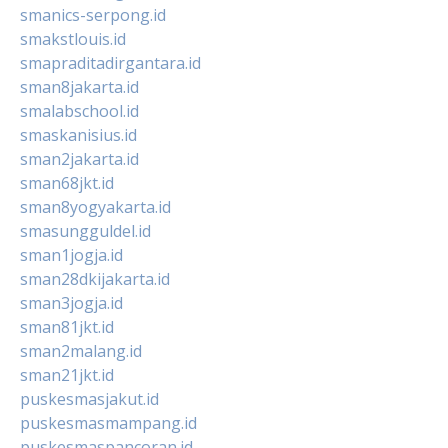
smanics-serpong.id
smakstlouis.id
smapraditadirgantara.id
sman8jakarta.id
smalabschool.id
smaskanisius.id
sman2jakarta.id
sman68jkt.id
sman8yogyakarta.id
smasungguldel.id
sman1jogja.id
sman28dkijakarta.id
sman3jogja.id
sman81jkt.id
sman2malang.id
sman21jkt.id
puskesmasjakut.id
puskesmasmampang.id
puskesmaspancoran.id