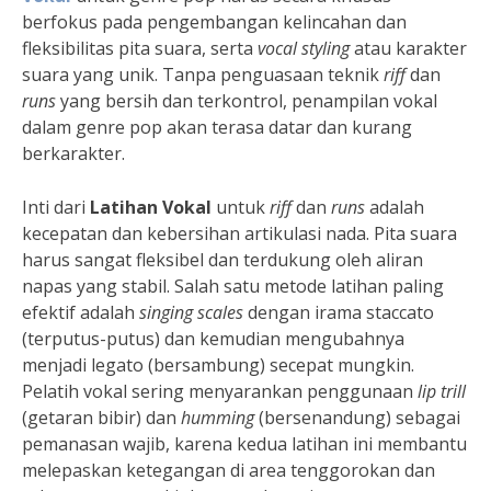
berfokus pada pengembangan kelincahan dan
fleksibilitas pita suara, serta
vocal styling
atau karakter
suara yang unik. Tanpa penguasaan teknik
riff
dan
runs
yang bersih dan terkontrol, penampilan vokal
dalam genre pop akan terasa datar dan kurang
berkarakter.
Inti dari
Latihan Vokal
untuk
riff
dan
runs
adalah
kecepatan dan kebersihan artikulasi nada. Pita suara
harus sangat fleksibel dan terdukung oleh aliran
napas yang stabil. Salah satu metode latihan paling
efektif adalah
singing scales
dengan irama staccato
(terputus-putus) dan kemudian mengubahnya
menjadi legato (bersambung) secepat mungkin.
Pelatih vokal sering menyarankan penggunaan
lip trill
(getaran bibir) dan
humming
(bersenandung) sebagai
pemanasan wajib, karena kedua latihan ini membantu
melepaskan ketegangan di area tenggorokan dan