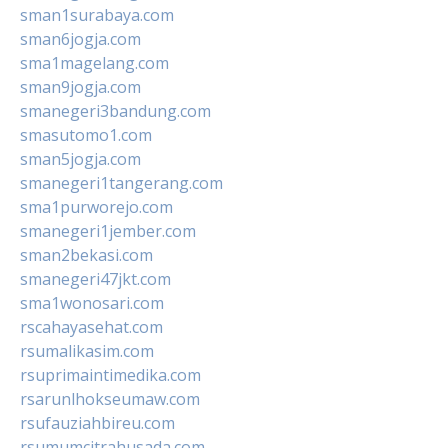
sman1surabaya.com
sman6jogja.com
sma1magelang.com
sman9jogja.com
smanegeri3bandung.com
smasutomo1.com
sman5jogja.com
smanegeri1tangerang.com
sma1purworejo.com
smanegeri1jember.com
sman2bekasi.com
smanegeri47jkt.com
sma1wonosari.com
rscahayasehat.com
rsumalikasim.com
rsuprimaintimedika.com
rsarunlhokseumaw.com
rsufauziahbireu.com
rsumumcitrahusada.com