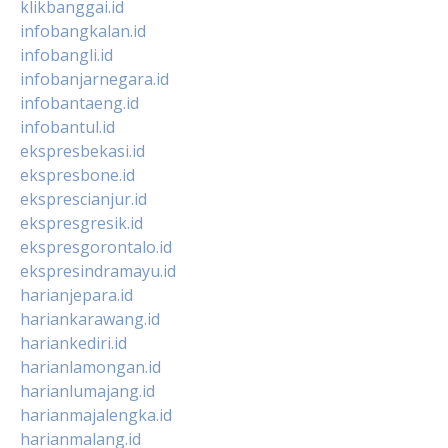
klikbanggai.id
infobangkalan.id
infobangli.id
infobanjarnegara.id
infobantaeng.id
infobantul.id
ekspresbekasi.id
ekspresbone.id
eksprescianjur.id
ekspresgresik.id
ekspresgorontalo.id
ekspresindramayu.id
harianjepara.id
hariankarawang.id
hariankediri.id
harianlamongan.id
harianlumajang.id
harianmajalengka.id
harianmalang.id