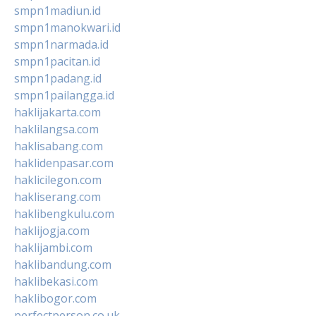
smpn1madiun.id
smpn1manokwari.id
smpn1narmada.id
smpn1pacitan.id
smpn1padang.id
smpn1pailangga.id
haklijakarta.com
haklilangsa.com
haklisabang.com
haklidenpasar.com
haklicilegon.com
hakliserang.com
haklibengkulu.com
haklijogja.com
haklijambi.com
haklibandung.com
haklibekasi.com
haklibogor.com
perfectperson.co.uk