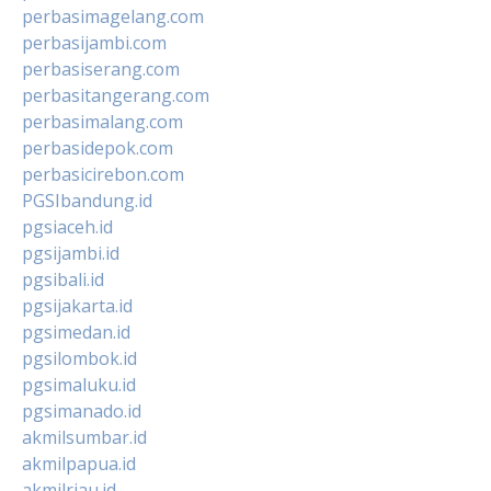
perbasimagelang.com
perbasijambi.com
perbasiserang.com
perbasitangerang.com
perbasimalang.com
perbasidepok.com
perbasicirebon.com
PGSIbandung.id
pgsiaceh.id
pgsijambi.id
pgsibali.id
pgsijakarta.id
pgsimedan.id
pgsilombok.id
pgsimaluku.id
pgsimanado.id
akmilsumbar.id
akmilpapua.id
akmilriau.id