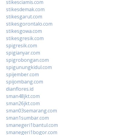
stikesciamis.com
stikesdemak.com
stikesgarut.com
stikesgorontalo.com
stikesgowa.com
stikesgresik.com
spigresik.com
spigianyar.com
spigrobongan.com
spigunungkidul.com
spijember.com
spijombang.com
dianflores.id
sman48jkt.com
sman26jkt.com
sman03semarang.com
sman1sumbar.com
smanegeri1bantul.com
smanegeri1bogor.com