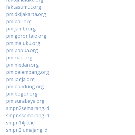
faktasumut.org
pmidkijakarta.org
pmibali.org
pmijambi.org
pmigorontalo.org
pmimaluku.org
pmipapua.org
pmiriau.org
pmimedan.org
pmipalembang.org
pmijogja.org
pmibandung.org
pmibogor.org
pmisurabaya.org
smpn2semarang.id
smpn4semarang.id
smpn14jkt.id
smpn2lumajang.id