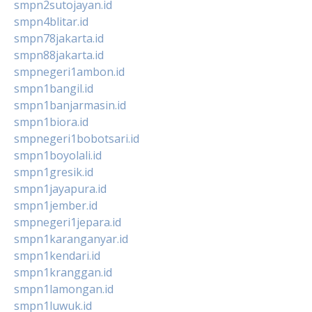
smpn2sutojayan.id
smpn4blitar.id
smpn78jakarta.id
smpn88jakarta.id
smpnegeri1ambon.id
smpn1bangil.id
smpn1banjarmasin.id
smpn1biora.id
smpnegeri1bobotsari.id
smpn1boyolali.id
smpn1gresik.id
smpn1jayapura.id
smpn1jember.id
smpnegeri1jepara.id
smpn1karanganyar.id
smpn1kendari.id
smpn1kranggan.id
smpn1lamongan.id
smpn1luwuk.id