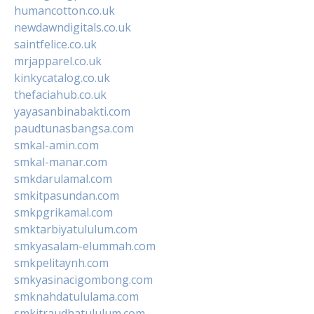
humancotton.co.uk
newdawndigitals.co.uk
saintfelice.co.uk
mrjapparel.co.uk
kinkycatalog.co.uk
thefaciahub.co.uk
yayasanbinabakti.com
paudtunasbangsa.com
smkal-amin.com
smkal-manar.com
smkdarulamal.com
smkitpasundan.com
smkpgrikamal.com
smktarbiyatululum.com
smkyasalam-elummah.com
smkpelitaynh.com
smkyasinacigombong.com
smknahdatululama.com
smkitraudhatululum.com