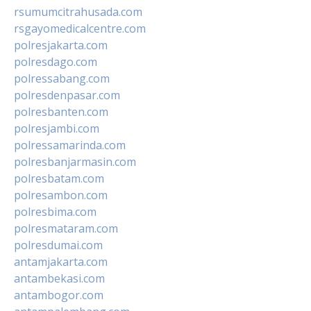
rsumumcitrahusada.com
rsgayomedicalcentre.com
polresjakarta.com
polresdago.com
polressabang.com
polresdenpasar.com
polresbanten.com
polresjambi.com
polressamarinda.com
polresbanjarmasin.com
polresbatam.com
polresambon.com
polresbima.com
polresmataram.com
polresdumai.com
antamjakarta.com
antambekasi.com
antambogor.com