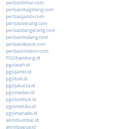
perbasiblitar.com
perbasimagelang.com
perbasijambi.com
perbasiserang.com
perbasitangerang.com
perbasimalang.com
perbasidepok.com
perbasicirebon.com
PGSIbandung.id
pgsiaceh.id
pgsijambi.id
pgsibali.id
pgsijakarta.id
pgsimedan.id
pgsilombok.id
pgsimaluku.id
pgsimanado.id
akmilsumbar.id
akmilpapua.id