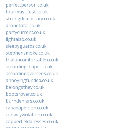
perfectperson.co.uk
tourmusicfest.co.uk
strongdemocracy.co.uk
dronetotal.co.uk
partycurrent.co.uk
lightalso.co.uk
sleepyguards.co.uk
stephensmoke.co.uk
trialuncomfortable.co.uk
accordingchapel.co.uk
accordingoversees.co.uk
annoyingfunded.co.uk
belongsthey.co.uk
bootsrover.co.uk
burndeniers.co.uk
canadaperson.co.uk
conwayviolation.co.uk
copperfielddresses.co.uk