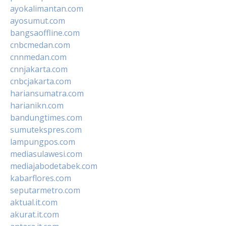
ayokalimantan.com
ayosumut.com
bangsaoffline.com
cnbcmedan.com
cnnmedan.com
cnnjakarta.com
cnbcjakarta.com
hariansumatra.com
harianikn.com
bandungtimes.com
sumutekspres.com
lampungpos.com
mediasulawesi.com
mediajabodetabek.com
kabarflores.com
seputarmetro.com
aktual.it.com
akurat.it.com