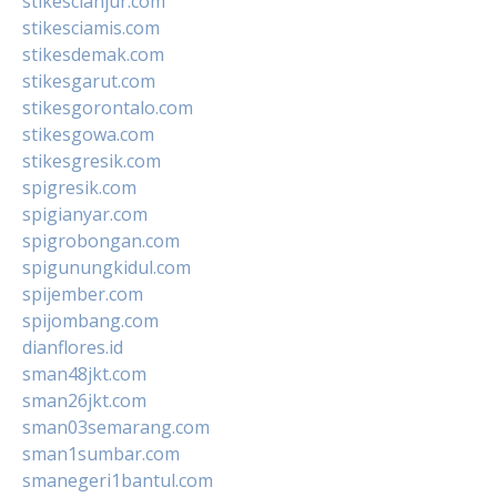
stikescianjur.com
stikesciamis.com
stikesdemak.com
stikesgarut.com
stikesgorontalo.com
stikesgowa.com
stikesgresik.com
spigresik.com
spigianyar.com
spigrobongan.com
spigunungkidul.com
spijember.com
spijombang.com
dianflores.id
sman48jkt.com
sman26jkt.com
sman03semarang.com
sman1sumbar.com
smanegeri1bantul.com