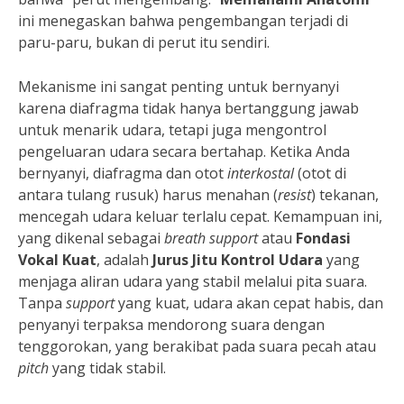
ini menegaskan bahwa pengembangan terjadi di
paru-paru, bukan di perut itu sendiri.
Mekanisme ini sangat penting untuk bernyanyi
karena diafragma tidak hanya bertanggung jawab
untuk menarik udara, tetapi juga mengontrol
pengeluaran udara secara bertahap. Ketika Anda
bernyanyi, diafragma dan otot
interkostal
(otot di
antara tulang rusuk) harus menahan (
resist
) tekanan,
mencegah udara keluar terlalu cepat. Kemampuan ini,
yang dikenal sebagai
breath support
atau
Fondasi
Vokal Kuat
, adalah
Jurus Jitu Kontrol Udara
yang
menjaga aliran udara yang stabil melalui pita suara.
Tanpa
support
yang kuat, udara akan cepat habis, dan
penyanyi terpaksa mendorong suara dengan
tenggorokan, yang berakibat pada suara pecah atau
pitch
yang tidak stabil.