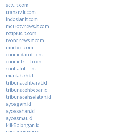
sctv.it.com
transtv.it.com
indosiar.it.com
metrotvnews.it.com
rctiplus.it.com
tvonenews.it.com
mnctv.it.com
cnnmedan.it.com
cnnmetro.it.com
cnnbali.it.com
meulaboh.id
tribunacehbarat.id
tribunacehbesar.id
tribunacehselatan.id
ayoagam.id
ayoasahan.id
ayoasmat.id
klikBalangan.id