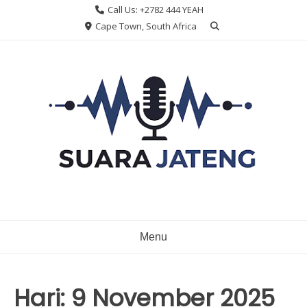
Skip
Call Us: +2782 444 YEAH
to
Cape Town, South Africa
content
Menu
Hari:
9 November 2025