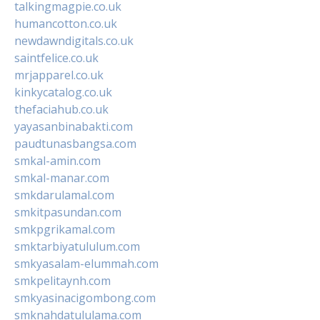
talkingmagpie.co.uk
humancotton.co.uk
newdawndigitals.co.uk
saintfelice.co.uk
mrjapparel.co.uk
kinkycatalog.co.uk
thefaciahub.co.uk
yayasanbinabakti.com
paudtunasbangsa.com
smkal-amin.com
smkal-manar.com
smkdarulamal.com
smkitpasundan.com
smkpgrikamal.com
smktarbiyatululum.com
smkyasalam-elummah.com
smkpelitaynh.com
smkyasinacigombong.com
smknahdatululama.com