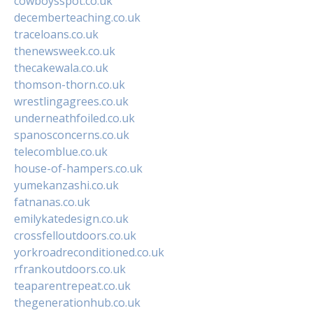
cowboysspot.co.uk
decemberteaching.co.uk
traceloans.co.uk
thenewsweek.co.uk
thecakewala.co.uk
thomson-thorn.co.uk
wrestlingagrees.co.uk
underneathfoiled.co.uk
spanosconcerns.co.uk
telecomblue.co.uk
house-of-hampers.co.uk
yumekanzashi.co.uk
fatnanas.co.uk
emilykatedesign.co.uk
crossfelloutdoors.co.uk
yorkroadreconditioned.co.uk
rfrankoutdoors.co.uk
teaparentrepeat.co.uk
thegenerationhub.co.uk