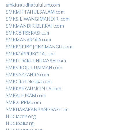
smkitraudhatululum.com
SMKMIFTAHULSALAM.com
SMKSILIWANGIMANDIRI.com
SMKMANDIRIBERKAH.com
SMKCBTBEKASI.com
SMKMANAROFA.com
SMKPGRIBOJONGMANGU.com
SMKKORPRIKOTA.com
SMKITDARULHIDAYAH.com
SMKSIROJULUMMAH.com
SMKSAZZAHRA.com
SMKCitaTeknika.com
SMKKARYAUNCINTA.com
SMKALHIKAM.com
SMK2LPPM.com
SMKHARAPANBANGSA2.com
HDCIaceh.org
HDCIbali.org