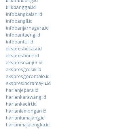
klikBandung.id
klikbanggai.id
infobangkalan.id
infobangli.id
infobanjarnegara.id
infobantaeng.id
infobantul.id
ekspresbekasi.id
ekspresbone.id
eksprescianjur.id
ekspresgresik.id
ekspresgorontalo.id
ekspresindramayu.id
harianjepara.id
hariankarawang.id
hariankediri.id
harianlamongan.id
harianlumajang.id
harianmajalengka.id