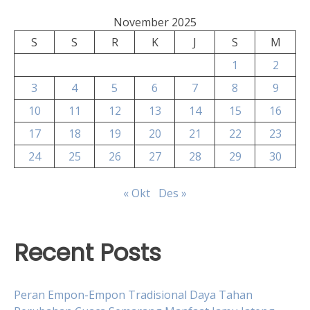
November 2025
S
S
R
K
J
S
M
1
2
3
4
5
6
7
8
9
10
11
12
13
14
15
16
17
18
19
20
21
22
23
24
25
26
27
28
29
30
« Okt
Des »
Recent Posts
Peran Empon-Empon Tradisional Daya Tahan