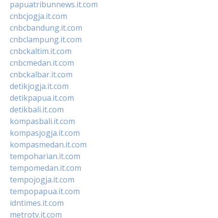
papuatribunnews.it.com
cnbcjogja.it.com
cnbcbandung.it.com
cnbclampung.it.com
cnbckaltim.it.com
cnbcmedan.it.com
cnbckalbar.it.com
detikjogja.it.com
detikpapua.it.com
detikbali.it.com
kompasbali.it.com
kompasjogja.it.com
kompasmedan.it.com
tempoharian.it.com
tempomedan.it.com
tempojogja.it.com
tempopapua.it.com
idntimes.it.com
metrotv.it.com