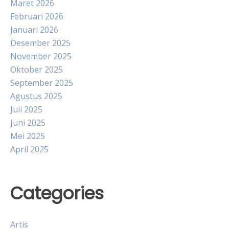
Maret 2026
Februari 2026
Januari 2026
Desember 2025
November 2025
Oktober 2025
September 2025
Agustus 2025
Juli 2025
Juni 2025
Mei 2025
April 2025
Categories
Artis