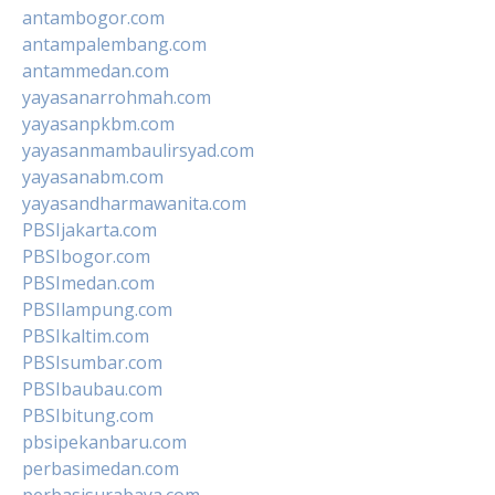
antambogor.com
antampalembang.com
antammedan.com
yayasanarrohmah.com
yayasanpkbm.com
yayasanmambaulirsyad.com
yayasanabm.com
yayasandharmawanita.com
PBSIjakarta.com
PBSIbogor.com
PBSImedan.com
PBSIlampung.com
PBSIkaltim.com
PBSIsumbar.com
PBSIbaubau.com
PBSIbitung.com
pbsipekanbaru.com
perbasimedan.com
perbasisurabaya.com