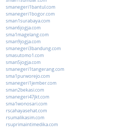
smanegeri1bantul.com
smanegeri1bogor.com
sman1surabaya.com
sman6jogja.com
sma1magelang.com
sman9jogja.com
smanegeri3bandung.com
smasutomo1.com
sman5jogja.com
smanegeri1tangerang.com
sma1purworejo.com
smanegeri1jember.com
sman2bekasi.com
smanegeri47jkt.com
sma1wonosari.com
rscahayasehat.com
rsumalikasim.com
rsuprimaintimedika.com