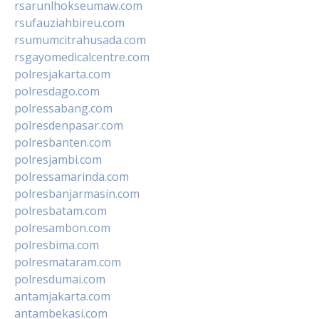
rsarunlhokseumaw.com
rsufauziahbireu.com
rsumumcitrahusada.com
rsgayomedicalcentre.com
polresjakarta.com
polresdago.com
polressabang.com
polresdenpasar.com
polresbanten.com
polresjambi.com
polressamarinda.com
polresbanjarmasin.com
polresbatam.com
polresambon.com
polresbima.com
polresmataram.com
polresdumai.com
antamjakarta.com
antambekasi.com