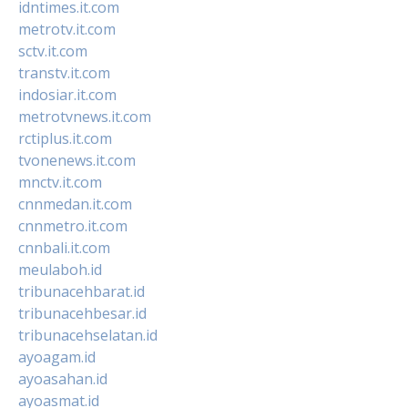
idntimes.it.com
metrotv.it.com
sctv.it.com
transtv.it.com
indosiar.it.com
metrotvnews.it.com
rctiplus.it.com
tvonenews.it.com
mnctv.it.com
cnnmedan.it.com
cnnmetro.it.com
cnnbali.it.com
meulaboh.id
tribunacehbarat.id
tribunacehbesar.id
tribunacehselatan.id
ayoagam.id
ayoasahan.id
ayoasmat.id