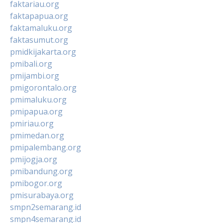
faktariau.org
faktapapua.org
faktamaluku.org
faktasumut.org
pmidkijakarta.org
pmibali.org
pmijambi.org
pmigorontalo.org
pmimaluku.org
pmipapua.org
pmiriau.org
pmimedan.org
pmipalembang.org
pmijogja.org
pmibandung.org
pmibogor.org
pmisurabaya.org
smpn2semarang.id
smpn4semarang.id