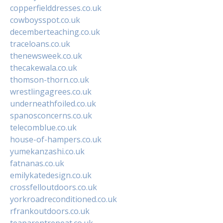
copperfielddresses.co.uk
cowboysspot.co.uk
decemberteaching.co.uk
traceloans.co.uk
thenewsweek.co.uk
thecakewala.co.uk
thomson-thorn.co.uk
wrestlingagrees.co.uk
underneathfoiled.co.uk
spanosconcerns.co.uk
telecomblue.co.uk
house-of-hampers.co.uk
yumekanzashi.co.uk
fatnanas.co.uk
emilykatedesign.co.uk
crossfelloutdoors.co.uk
yorkroadreconditioned.co.uk
rfrankoutdoors.co.uk
teaparentrepeat.co.uk