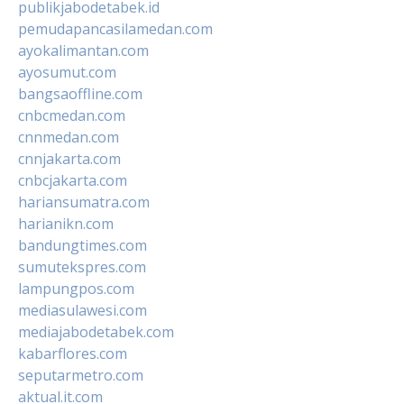
publikjabodetabek.id
pemudapancasilamedan.com
ayokalimantan.com
ayosumut.com
bangsaoffline.com
cnbcmedan.com
cnnmedan.com
cnnjakarta.com
cnbcjakarta.com
hariansumatra.com
harianikn.com
bandungtimes.com
sumutekspres.com
lampungpos.com
mediasulawesi.com
mediajabodetabek.com
kabarflores.com
seputarmetro.com
aktual.it.com