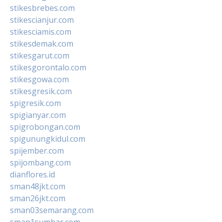
stikesbrebes.com
stikescianjur.com
stikesciamis.com
stikesdemak.com
stikesgarut.com
stikesgorontalo.com
stikesgowa.com
stikesgresik.com
spigresik.com
spigianyar.com
spigrobongan.com
spigunungkidul.com
spijember.com
spijombang.com
dianflores.id
sman48jkt.com
sman26jkt.com
sman03semarang.com
sman1sumbar.com