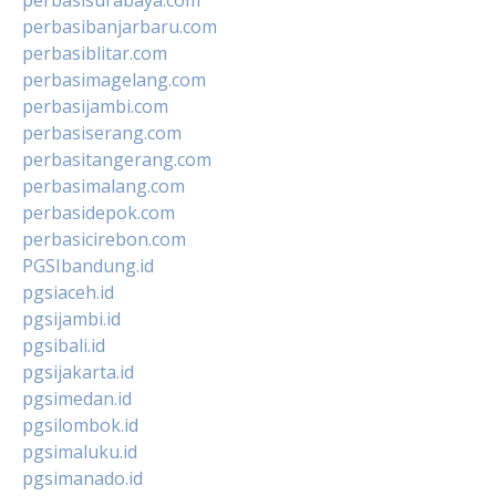
perbasibanjarbaru.com
perbasiblitar.com
perbasimagelang.com
perbasijambi.com
perbasiserang.com
perbasitangerang.com
perbasimalang.com
perbasidepok.com
perbasicirebon.com
PGSIbandung.id
pgsiaceh.id
pgsijambi.id
pgsibali.id
pgsijakarta.id
pgsimedan.id
pgsilombok.id
pgsimaluku.id
pgsimanado.id