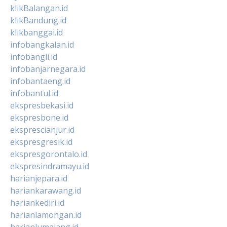
klikBalangan.id
klikBandung.id
klikbanggai.id
infobangkalan.id
infobangli.id
infobanjarnegara.id
infobantaeng.id
infobantul.id
ekspresbekasi.id
ekspresbone.id
eksprescianjur.id
ekspresgresik.id
ekspresgorontalo.id
ekspresindramayu.id
harianjepara.id
hariankarawang.id
hariankediri.id
harianlamongan.id
harianlumajang.id