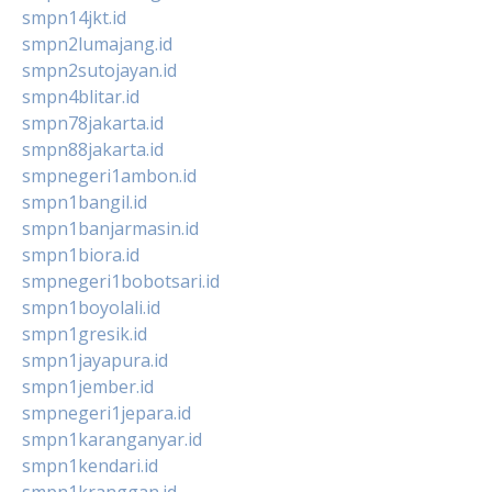
smpn14jkt.id
smpn2lumajang.id
smpn2sutojayan.id
smpn4blitar.id
smpn78jakarta.id
smpn88jakarta.id
smpnegeri1ambon.id
smpn1bangil.id
smpn1banjarmasin.id
smpn1biora.id
smpnegeri1bobotsari.id
smpn1boyolali.id
smpn1gresik.id
smpn1jayapura.id
smpn1jember.id
smpnegeri1jepara.id
smpn1karanganyar.id
smpn1kendari.id
smpn1kranggan.id