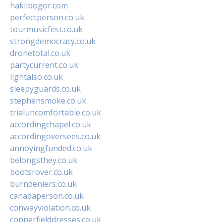
haklibogor.com
perfectperson.co.uk
tourmusicfest.co.uk
strongdemocracy.co.uk
dronetotal.co.uk
partycurrent.co.uk
lightalso.co.uk
sleepyguards.co.uk
stephensmoke.co.uk
trialuncomfortable.co.uk
accordingchapel.co.uk
accordingoversees.co.uk
annoyingfunded.co.uk
belongsthey.co.uk
bootsrover.co.uk
burndeniers.co.uk
canadaperson.co.uk
conwayviolation.co.uk
copperfielddresses.co.uk