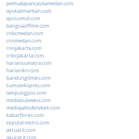
pemudapancasilamedan.com
ayokalimantan.com
ayosumut.com
bangsaoffline.com
cnbcmedan.com
cnnmedan.com
cnnjakarta.com
cnbcjakarta.com
hariansumatra.com
harianikn.com
bandungtimes.com
sumutekspres.com
lampungpos.com
mediasulawesi.com
mediajabodetabek.com
kabarflores.com
seputarmetro.com
aktual.it.com
akurat.it.com