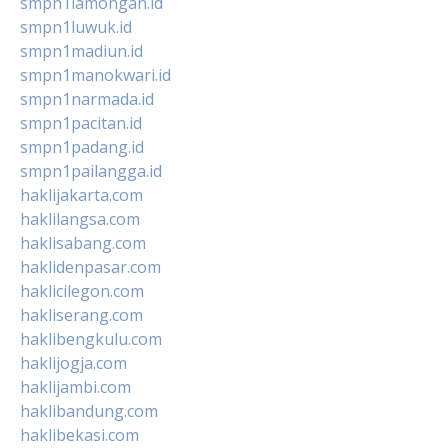
smpn1lamongan.id
smpn1luwuk.id
smpn1madiun.id
smpn1manokwari.id
smpn1narmada.id
smpn1pacitan.id
smpn1padang.id
smpn1pailangga.id
haklijakarta.com
haklilangsa.com
haklisabang.com
haklidenpasar.com
haklicilegon.com
hakliserang.com
haklibengkulu.com
haklijogja.com
haklijambi.com
haklibandung.com
haklibekasi.com