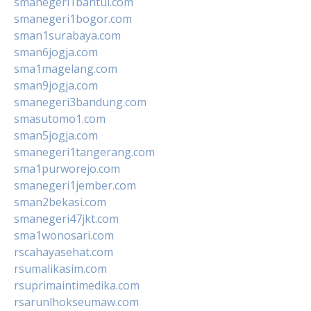
smanegeri1bantul.com
smanegeri1bogor.com
sman1surabaya.com
sman6jogja.com
sma1magelang.com
sman9jogja.com
smanegeri3bandung.com
smasutomo1.com
sman5jogja.com
smanegeri1tangerang.com
sma1purworejo.com
smanegeri1jember.com
sman2bekasi.com
smanegeri47jkt.com
sma1wonosari.com
rscahayasehat.com
rsumalikasim.com
rsuprimaintimedika.com
rsarunlhokseumaw.com