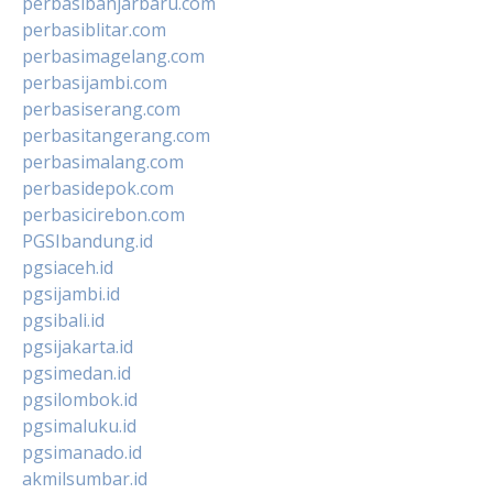
perbasibanjarbaru.com
perbasiblitar.com
perbasimagelang.com
perbasijambi.com
perbasiserang.com
perbasitangerang.com
perbasimalang.com
perbasidepok.com
perbasicirebon.com
PGSIbandung.id
pgsiaceh.id
pgsijambi.id
pgsibali.id
pgsijakarta.id
pgsimedan.id
pgsilombok.id
pgsimaluku.id
pgsimanado.id
akmilsumbar.id