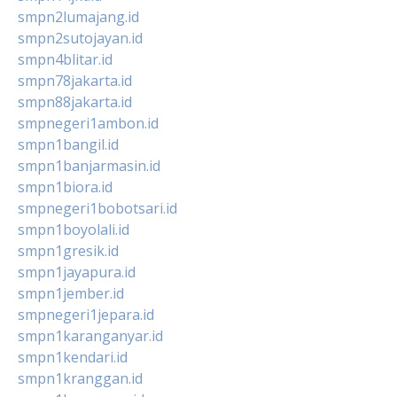
smpn2lumajang.id
smpn2sutojayan.id
smpn4blitar.id
smpn78jakarta.id
smpn88jakarta.id
smpnegeri1ambon.id
smpn1bangil.id
smpn1banjarmasin.id
smpn1biora.id
smpnegeri1bobotsari.id
smpn1boyolali.id
smpn1gresik.id
smpn1jayapura.id
smpn1jember.id
smpnegeri1jepara.id
smpn1karanganyar.id
smpn1kendari.id
smpn1kranggan.id