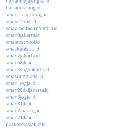
harianmajalengka.id
harianmalang.id
smanics-serpong.id
smakstlouis.id
smapraditadirgantara.id
sman8jakarta.id
smalabschool.id
smaskanisius.id
sman2jakarta.id
sman68jkt.id
sman8yogyakarta.id
smasungguldel.id
sman1jogja.id
sman28dkijakarta.id
sman3jogja.id
sman81jkt.id
sman2malang.id
sman21jkt.id
puskesmasjakut.id