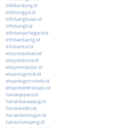
klikBandung.id
klikbanggai.id
infobangkalan.id
infobangli.id
infobanjarnegara.id
infobantaeng.id
infobantul.id
ekspresbekasi.id
ekspresbone.id
eksprescianjur.id
ekspresgresik.id
ekspresgorontalo.id
ekspresindramayu.id
harianjepara.id
hariankarawang.id
hariankediri.id
harianlamongan.id
harianlumajang.id