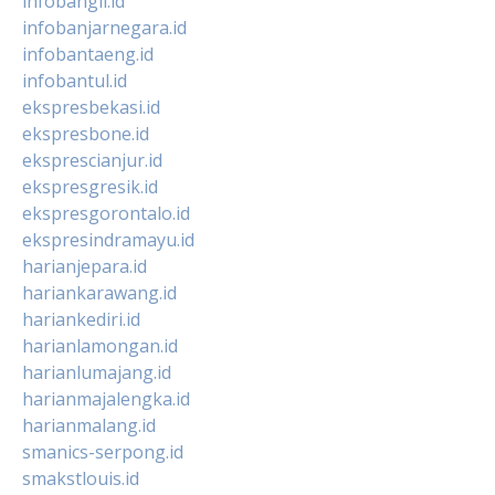
infobangli.id
infobanjarnegara.id
infobantaeng.id
infobantul.id
ekspresbekasi.id
ekspresbone.id
eksprescianjur.id
ekspresgresik.id
ekspresgorontalo.id
ekspresindramayu.id
harianjepara.id
hariankarawang.id
hariankediri.id
harianlamongan.id
harianlumajang.id
harianmajalengka.id
harianmalang.id
smanics-serpong.id
smakstlouis.id