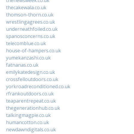
thenewsweek.co.uk
thecakewala.co.uk
thomson-thorn.co.uk
wrestlingagrees.co.uk
underneathfoiled.co.uk
spanosconcerns.co.uk
telecomblue.co.uk
house-of-hampers.co.uk
yumekanzashi.co.uk
fatnanas.co.uk
emilykatedesign.co.uk
crossfelloutdoors.co.uk
yorkroadreconditioned.co.uk
rfrankoutdoors.co.uk
teaparentrepeat.co.uk
thegenerationhub.co.uk
talkingmagpie.co.uk
humancotton.co.uk
newdawndigitals.co.uk