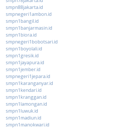
smpn78jakarta.id
smpn88jakarta.id
smpnegeri1ambon.id
smpn1bangil.id
smpn1banjarmasin.id
smpn1biora.id
smpnegeri1bobotsari.id
smpn1boyolali.id
smpn1gresik.id
smpn1jayapura.id
smpn1jember.id
smpnegeri1jepara.id
smpn1karanganyar.id
smpn1kendari.id
smpn1kranggan.id
smpn1lamongan.id
smpn1luwuk.id
smpn1madiun.id
smpn1manokwari.id