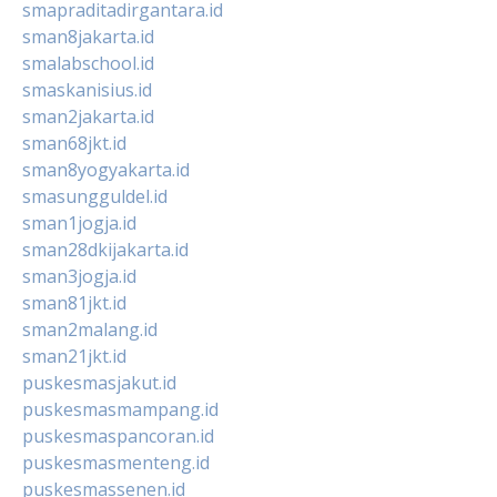
smapraditadirgantara.id
sman8jakarta.id
smalabschool.id
smaskanisius.id
sman2jakarta.id
sman68jkt.id
sman8yogyakarta.id
smasungguldel.id
sman1jogja.id
sman28dkijakarta.id
sman3jogja.id
sman81jkt.id
sman2malang.id
sman21jkt.id
puskesmasjakut.id
puskesmasmampang.id
puskesmaspancoran.id
puskesmasmenteng.id
puskesmassenen.id