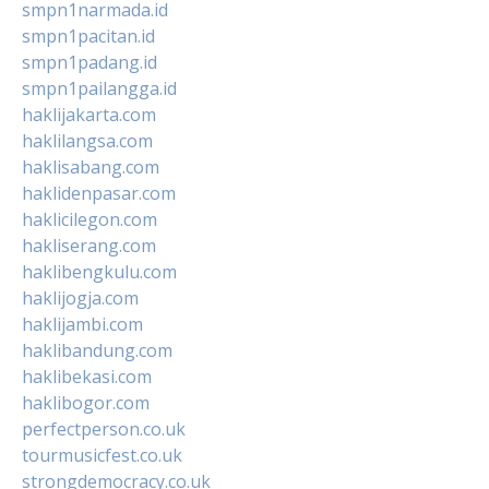
smpn1narmada.id
smpn1pacitan.id
smpn1padang.id
smpn1pailangga.id
haklijakarta.com
haklilangsa.com
haklisabang.com
haklidenpasar.com
haklicilegon.com
hakliserang.com
haklibengkulu.com
haklijogja.com
haklijambi.com
haklibandung.com
haklibekasi.com
haklibogor.com
perfectperson.co.uk
tourmusicfest.co.uk
strongdemocracy.co.uk