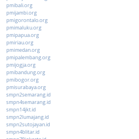
pmibali.org
pmijambi.org
pmigorontalo.org
pmimaluku.org
pmipapua.org
pmiriau.org
pmimedan.org
pmipalembang.org
pmijogja.org
pmibandung.org
pmibogor.org
pmisurabaya.org
smpn2semarang.id
smpn4semarang.id
smpn14jkt.id
smpn2lumajang.id
smpn2sutojayan.id
smpn4blitar.id