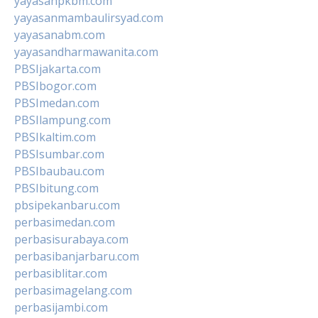
yayasanpkbm.com
yayasanmambaulirsyad.com
yayasanabm.com
yayasandharmawanita.com
PBSIjakarta.com
PBSIbogor.com
PBSImedan.com
PBSIlampung.com
PBSIkaltim.com
PBSIsumbar.com
PBSIbaubau.com
PBSIbitung.com
pbsipekanbaru.com
perbasimedan.com
perbasisurabaya.com
perbasibanjarbaru.com
perbasiblitar.com
perbasimagelang.com
perbasijambi.com