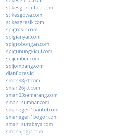
stikesgarut.com
stikesgorontalo.com
stikesgowa.com
stikesgresik.com
spigresik.com
spigianyar.com
spigrobongan.com
spigunungkidul.com
spijember.com
spijombang.com
dianflores.id
sman48jkt.com
sman26jkt.com
sman03semarang.com
sman1sumbar.com
smanegeri1bantul.com
smanegeri1bogor.com
sman1surabaya.com
sman6jogja.com