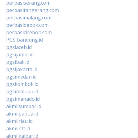
perbasiserang.com
perbasitangerang.com
perbasimalang.com
perbasidepok.com
perbasicirebon.com
PGSIbandung.id
pgsiaceh.id
pgsijambi.id
pgsibali.id
pgsijakarta.id
pgsimedan.id
pgsilombok.id
pgsimaluku.id
pgsimanado.id
akmilsumbar.id
akmilpapua.id
akmilriau.id
akmilntt.id
akmilkalbar.id