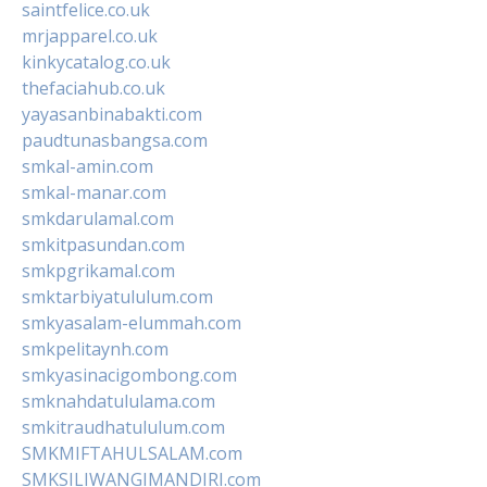
saintfelice.co.uk
mrjapparel.co.uk
kinkycatalog.co.uk
thefaciahub.co.uk
yayasanbinabakti.com
paudtunasbangsa.com
smkal-amin.com
smkal-manar.com
smkdarulamal.com
smkitpasundan.com
smkpgrikamal.com
smktarbiyatululum.com
smkyasalam-elummah.com
smkpelitaynh.com
smkyasinacigombong.com
smknahdatululama.com
smkitraudhatululum.com
SMKMIFTAHULSALAM.com
SMKSILIWANGIMANDIRI.com