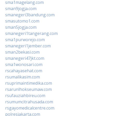
sma1magelang.com
sman9jogja.com
smanegeri3bandung.com
smasutomo1.com
sman5jogja.com
smanegeri1tangerang.com
sma1purworejo.com
smanegeri1jember.com
sman2bekasi.com
smanegeri47jkt.com
sma1wonosari.com
rscahayasehat.com
rsumalikasim.com
rsuprimaintimedika.com
rsarunlhokseumaw.com
rsufauziahbireu.com
rsumumcitrahusada.com
rsgayomedicalcentre.com
polresjakarta.com