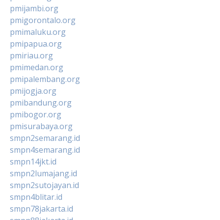
pmijambi.org
pmigorontalo.org
pmimaluku.org
pmipapua.org
pmiriau.org
pmimedan.org
pmipalembang.org
pmijogja.org
pmibandung.org
pmibogor.org
pmisurabaya.org
smpn2semarang.id
smpn4semarang.id
smpn14jkt.id
smpn2lumajang.id
smpn2sutojayan.id
smpn4blitar.id
smpn78jakarta.id