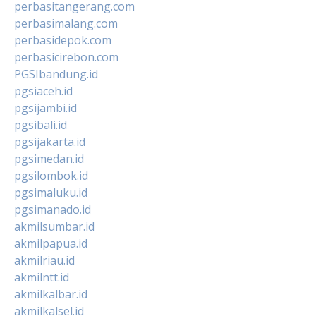
perbasitangerang.com
perbasimalang.com
perbasidepok.com
perbasicirebon.com
PGSIbandung.id
pgsiaceh.id
pgsijambi.id
pgsibali.id
pgsijakarta.id
pgsimedan.id
pgsilombok.id
pgsimaluku.id
pgsimanado.id
akmilsumbar.id
akmilpapua.id
akmilriau.id
akmilntt.id
akmilkalbar.id
akmilkalsel.id