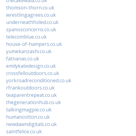
thecakewala.co.uk
thomson-thorn.co.uk
wrestlingagrees.co.uk
underneathfoiled.co.uk
spanosconcerns.co.uk
telecomblue.co.uk
house-of-hampers.co.uk
yumekanzashi.co.uk
fatnanas.co.uk
emilykatedesign.co.uk
crossfelloutdoors.co.uk
yorkroadreconditioned.co.uk
rfrankoutdoors.co.uk
teaparentrepeat.co.uk
thegenerationhub.co.uk
talkingmagpie.co.uk
humancotton.co.uk
newdawndigitals.co.uk
saintfelice.co.uk