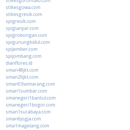
stikesgorontalo.com
stikesgowa.com
stikesgresik.com
spigresik.com
spigianyar.com
spigrobongan.com
spigunungkidul.com
spijember.com
spijombang.com
dianflores.id
sman48jkt.com
sman26jkt.com
sman03semarang.com
sman1sumbar.com
smanegeri1bantul.com
smanegeri1bogor.com
sman1surabaya.com
sman6jogja.com
sma1magelang.com