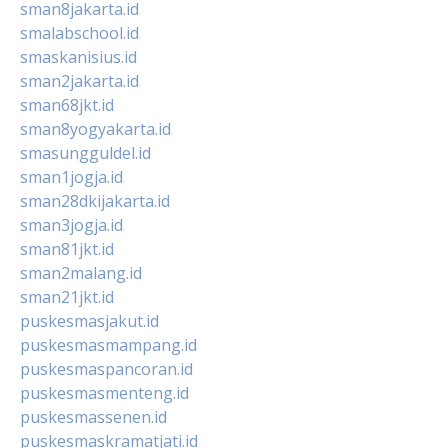
sman8jakarta.id
smalabschool.id
smaskanisius.id
sman2jakarta.id
sman68jkt.id
sman8yogyakarta.id
smasungguldel.id
sman1jogja.id
sman28dkijakarta.id
sman3jogja.id
sman81jkt.id
sman2malang.id
sman21jkt.id
puskesmasjakut.id
puskesmasmampang.id
puskesmaspancoran.id
puskesmasmenteng.id
puskesmassenen.id
puskesmaskramatjati.id