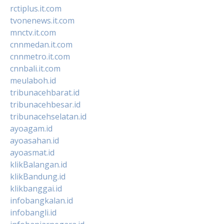
rctiplus.it.com
tvonenews.it.com
mnctv.it.com
cnnmedan.it.com
cnnmetro.it.com
cnnbali.it.com
meulaboh.id
tribunacehbarat.id
tribunacehbesar.id
tribunacehselatan.id
ayoagam.id
ayoasahan.id
ayoasmat.id
klikBalangan.id
klikBandung.id
klikbanggai.id
infobangkalan.id
infobangli.id