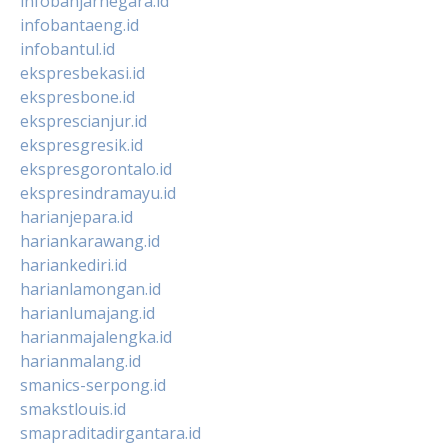
infobanjarnegara.id
infobantaeng.id
infobantul.id
ekspresbekasi.id
ekspresbone.id
eksprescianjur.id
ekspresgresik.id
ekspresgorontalo.id
ekspresindramayu.id
harianjepara.id
hariankarawang.id
hariankediri.id
harianlamongan.id
harianlumajang.id
harianmajalengka.id
harianmalang.id
smanics-serpong.id
smakstlouis.id
smapraditadirgantara.id