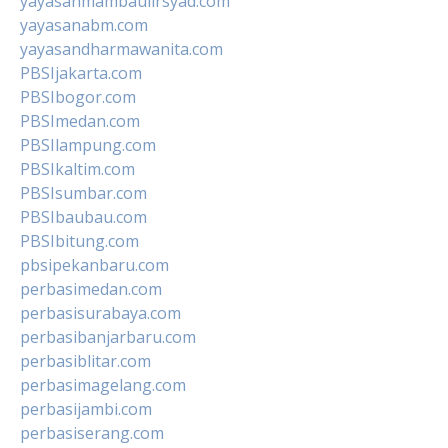
yayasanmambaulirsyad.com
yayasanabm.com
yayasandharmawanita.com
PBSIjakarta.com
PBSIbogor.com
PBSImedan.com
PBSIlampung.com
PBSIkaltim.com
PBSIsumbar.com
PBSIbaubau.com
PBSIbitung.com
pbsipekanbaru.com
perbasimedan.com
perbasisurabaya.com
perbasibanjarbaru.com
perbasiblitar.com
perbasimagelang.com
perbasijambi.com
perbasiserang.com