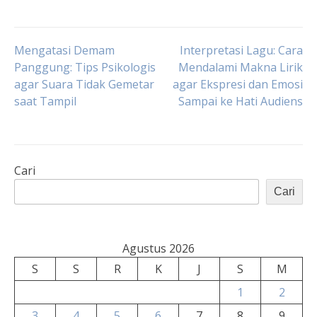
Navigasi
Mengatasi Demam
Interpretasi Lagu: Cara
Panggung: Tips Psikologis
Mendalami Makna Lirik
agar Suara Tidak Gemetar
agar Ekspresi dan Emosi
pos
saat Tampil
Sampai ke Hati Audiens
Cari
Cari
Agustus 2026
S
S
R
K
J
S
M
1
2
3
4
5
6
7
8
9