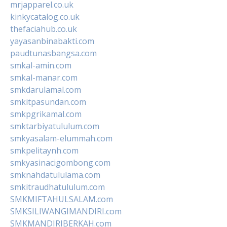
mrjapparel.co.uk
kinkycatalog.co.uk
thefaciahub.co.uk
yayasanbinabakti.com
paudtunasbangsa.com
smkal-amin.com
smkal-manar.com
smkdarulamal.com
smkitpasundan.com
smkpgrikamal.com
smktarbiyatululum.com
smkyasalam-elummah.com
smkpelitaynh.com
smkyasinacigombong.com
smknahdatululama.com
smkitraudhatululum.com
SMKMIFTAHULSALAM.com
SMKSILIWANGIMANDIRI.com
SMKMANDIRIBERKAH.com