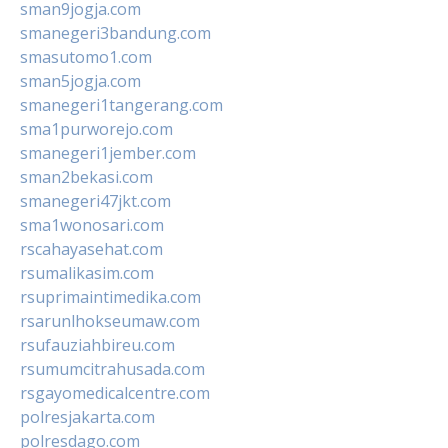
sman9jogja.com
smanegeri3bandung.com
smasutomo1.com
sman5jogja.com
smanegeri1tangerang.com
sma1purworejo.com
smanegeri1jember.com
sman2bekasi.com
smanegeri47jkt.com
sma1wonosari.com
rscahayasehat.com
rsumalikasim.com
rsuprimaintimedika.com
rsarunlhokseumaw.com
rsufauziahbireu.com
rsumumcitrahusada.com
rsgayomedicalcentre.com
polresjakarta.com
polresdago.com