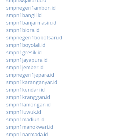
smpn88jakarta.id
smpnegeri1ambon.id
smpn1bangil.id
smpn1banjarmasin.id
smpn1biora.id
smpnegeri1bobotsari.id
smpn1boyolali.id
smpn1gresik.id
smpn1jayapura.id
smpn1jember.id
smpnegeri1jepara.id
smpn1karanganyar.id
smpn1kendari.id
smpn1kranggan.id
smpn1lamongan.id
smpn1luwuk.id
smpn1madiun.id
smpn1manokwari.id
smpn1narmada.id