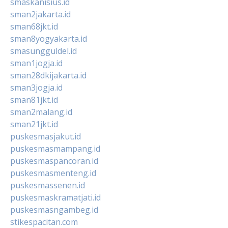
smaskanisius.id
sman2jakarta.id
sman68jkt.id
sman8yogyakarta.id
smasungguldel.id
sman1jogja.id
sman28dkijakarta.id
sman3jogja.id
sman81jkt.id
sman2malang.id
sman21jkt.id
puskesmasjakut.id
puskesmasmampang.id
puskesmaspancoran.id
puskesmasmenteng.id
puskesmassenen.id
puskesmaskramatjati.id
puskesmasngambeg.id
stikespacitan.com