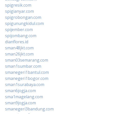
spigresik.com
spigianyar.com
spigrobongan.com
spigunungkidul.com
spijember.com
spijombang.com
dianflores.id
sman48jkt.com
sman26jkt.com
sman03semarang.com
sman1sumbar.com
smanegeri1bantul.com
smanegeri1bogor.com
sman1surabaya.com
sman6jogja.com
sma1magelang.com
sman9jogja.com
smanegeri3bandung.com