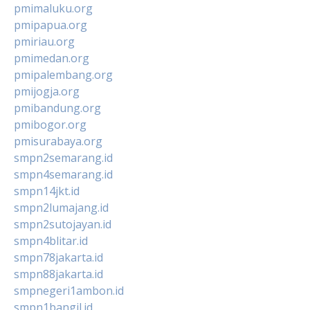
pmimaluku.org
pmipapua.org
pmiriau.org
pmimedan.org
pmipalembang.org
pmijogja.org
pmibandung.org
pmibogor.org
pmisurabaya.org
smpn2semarang.id
smpn4semarang.id
smpn14jkt.id
smpn2lumajang.id
smpn2sutojayan.id
smpn4blitar.id
smpn78jakarta.id
smpn88jakarta.id
smpnegeri1ambon.id
smpn1bangil.id