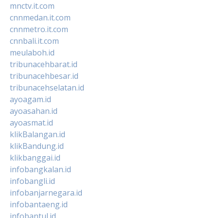
mnctv.it.com
cnnmedan.it.com
cnnmetro.it.com
cnnbali.it.com
meulaboh.id
tribunacehbarat.id
tribunacehbesar.id
tribunacehselatan.id
ayoagam.id
ayoasahan.id
ayoasmat.id
klikBalangan.id
klikBandung.id
klikbanggai.id
infobangkalan.id
infobangli.id
infobanjarnegara.id
infobantaeng.id
infobantul.id