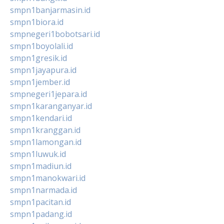
smpn1banjarmasin.id
smpn1biora.id
smpnegeri1bobotsari.id
smpn1boyolali.id
smpn1gresik.id
smpn1jayapura.id
smpn1jember.id
smpnegeri1jepara.id
smpn1karanganyar.id
smpn1kendari.id
smpn1kranggan.id
smpn1lamongan.id
smpn1luwuk.id
smpn1madiun.id
smpn1manokwari.id
smpn1narmada.id
smpn1pacitan.id
smpn1padang.id