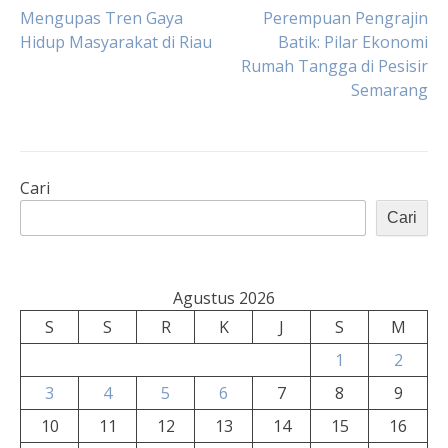
Navigasi
Mengupas Tren Gaya
Perempuan Pengrajin
Hidup Masyarakat di Riau
Batik: Pilar Ekonomi
Rumah Tangga di Pesisir
pos
Semarang
Cari
Cari
Agustus 2026
S
S
R
K
J
S
M
1
2
3
4
5
6
7
8
9
10
11
12
13
14
15
16