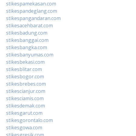
stikespamekasan.com
stikespandeglang.com
stikespangandaran.com
stikesacehbarat.com
stikesbadung.com
stikesbanggai.com
stikesbangka.com
stikesbanyumas.com
stikesbekasi.com
stikesblitar.com
stikesbogor.com
stikesbrebes.com
stikescianjur.com
stikesciamis.com
stikesdemak.com
stikesgarut.com
stikesgorontalo.com
stikesgowa.com
stikesgresik.com