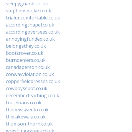
sleepyguards.co.uk
stephensmoke.co.uk
trialuncomfortable.co.uk
accordingchapel.co.uk
accordingoversees.co.uk
annoyingfunded.co.uk
belongsthey.co.uk
bootsrover.co.uk
burndeniers.co.uk
canadaperson.co.uk
conwayviolation.co.uk
copperfielddresses.co.uk
cowboysspot.co.uk
decemberteaching.co.uk
traceloans.co.uk
thenewsweek.co.uk
thecakewala.co.uk
thomson-thorn.co.uk
wrestlingagrees.co.uk