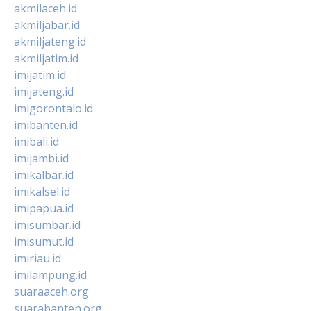
akmilaceh.id
akmiljabar.id
akmiljateng.id
akmiljatim.id
imijatim.id
imijateng.id
imigorontalo.id
imibanten.id
imibali.id
imijambi.id
imikalbar.id
imikalsel.id
imipapua.id
imisumbar.id
imisumut.id
imiriau.id
imilampung.id
suaraaceh.org
suarabanten.org