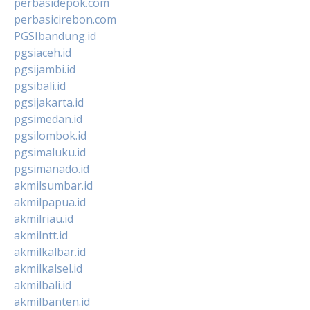
perbasidepok.com
perbasicirebon.com
PGSIbandung.id
pgsiaceh.id
pgsijambi.id
pgsibali.id
pgsijakarta.id
pgsimedan.id
pgsilombok.id
pgsimaluku.id
pgsimanado.id
akmilsumbar.id
akmilpapua.id
akmilriau.id
akmilntt.id
akmilkalbar.id
akmilkalsel.id
akmilbali.id
akmilbanten.id