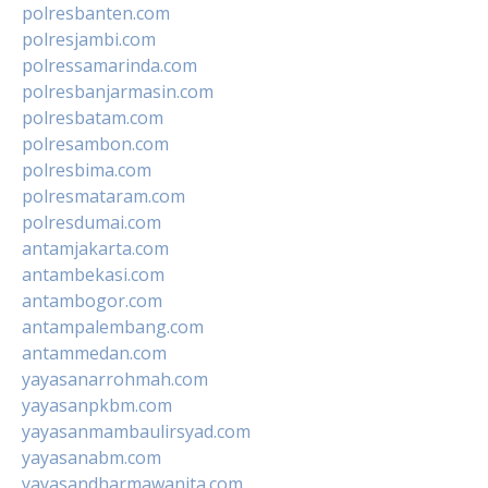
polresbanten.com
polresjambi.com
polressamarinda.com
polresbanjarmasin.com
polresbatam.com
polresambon.com
polresbima.com
polresmataram.com
polresdumai.com
antamjakarta.com
antambekasi.com
antambogor.com
antampalembang.com
antammedan.com
yayasanarrohmah.com
yayasanpkbm.com
yayasanmambaulirsyad.com
yayasanabm.com
yayasandharmawanita.com