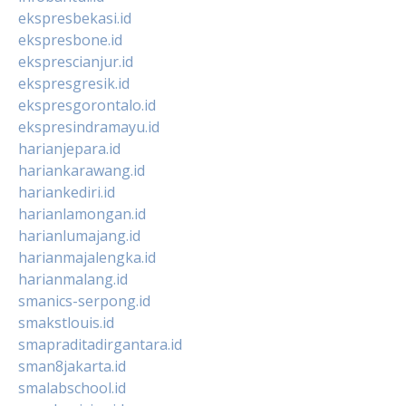
ekspresbekasi.id
ekspresbone.id
eksprescianjur.id
ekspresgresik.id
ekspresgorontalo.id
ekspresindramayu.id
harianjepara.id
hariankarawang.id
hariankediri.id
harianlamongan.id
harianlumajang.id
harianmajalengka.id
harianmalang.id
smanics-serpong.id
smakstlouis.id
smapraditadirgantara.id
sman8jakarta.id
smalabschool.id