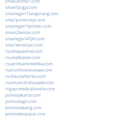
smasutomo1.com
sman5jogja.com
smanegeri1tangerang.com
sma1purworejo.com
smanegeri1jember.com
sman2bekasi.com
smanegeri47jkt.com
sma1wonosari.com
rscahayasehat.com
rsumalikasim.com
rsuprimaintimedika.com
rsarunlhokseumaw.com
rsufauziahbireu.com
rsumumcitrahusada.com
rsgayomedicalcentre.com
polresjakarta.com
polresdago.com
polressabang.com
polresdenpasar.com