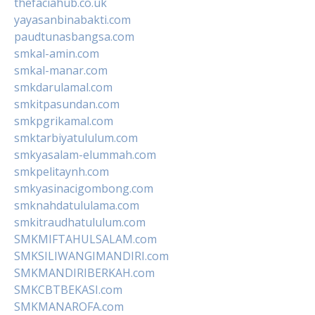
thefaciahub.co.uk
yayasanbinabakti.com
paudtunasbangsa.com
smkal-amin.com
smkal-manar.com
smkdarulamal.com
smkitpasundan.com
smkpgrikamal.com
smktarbiyatululum.com
smkyasalam-elummah.com
smkpelitaynh.com
smkyasinacigombong.com
smknahdatululama.com
smkitraudhatululum.com
SMKMIFTAHULSALAM.com
SMKSILIWANGIMANDIRI.com
SMKMANDIRIBERKAH.com
SMKCBTBEKASI.com
SMKMANAROFA.com