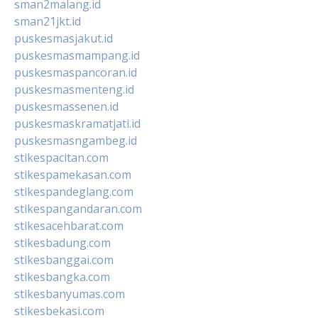
sman2malang.id
sman21jkt.id
puskesmasjakut.id
puskesmasmampang.id
puskesmaspancoran.id
puskesmasmenteng.id
puskesmassenen.id
puskesmaskramatjati.id
puskesmasngambeg.id
stikespacitan.com
stikespamekasan.com
stikespandeglang.com
stikespangandaran.com
stikesacehbarat.com
stikesbadung.com
stikesbanggai.com
stikesbangka.com
stikesbanyumas.com
stikesbekasi.com