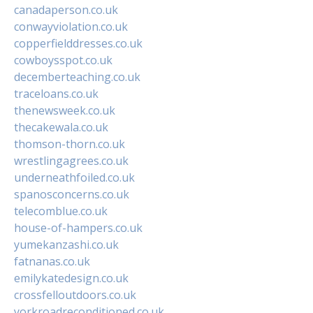
canadaperson.co.uk
conwayviolation.co.uk
copperfielddresses.co.uk
cowboysspot.co.uk
decemberteaching.co.uk
traceloans.co.uk
thenewsweek.co.uk
thecakewala.co.uk
thomson-thorn.co.uk
wrestlingagrees.co.uk
underneathfoiled.co.uk
spanosconcerns.co.uk
telecomblue.co.uk
house-of-hampers.co.uk
yumekanzashi.co.uk
fatnanas.co.uk
emilykatedesign.co.uk
crossfelloutdoors.co.uk
yorkroadreconditioned.co.uk