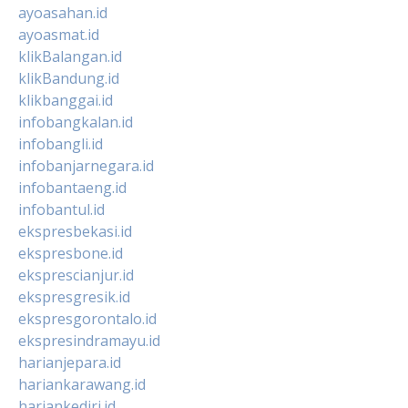
ayoasahan.id
ayoasmat.id
klikBalangan.id
klikBandung.id
klikbanggai.id
infobangkalan.id
infobangli.id
infobanjarnegara.id
infobantaeng.id
infobantul.id
ekspresbekasi.id
ekspresbone.id
eksprescianjur.id
ekspresgresik.id
ekspresgorontalo.id
ekspresindramayu.id
harianjepara.id
hariankarawang.id
hariankediri.id