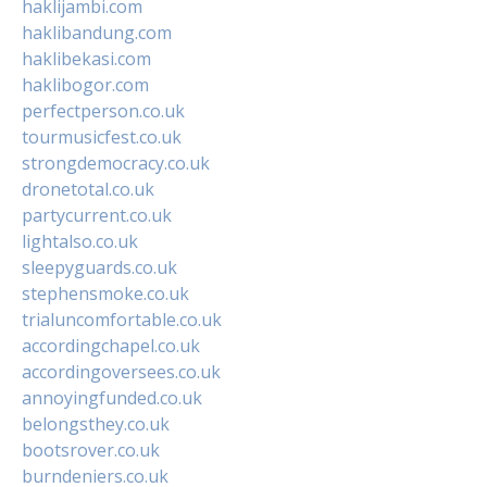
haklijambi.com
haklibandung.com
haklibekasi.com
haklibogor.com
perfectperson.co.uk
tourmusicfest.co.uk
strongdemocracy.co.uk
dronetotal.co.uk
partycurrent.co.uk
lightalso.co.uk
sleepyguards.co.uk
stephensmoke.co.uk
trialuncomfortable.co.uk
accordingchapel.co.uk
accordingoversees.co.uk
annoyingfunded.co.uk
belongsthey.co.uk
bootsrover.co.uk
burndeniers.co.uk