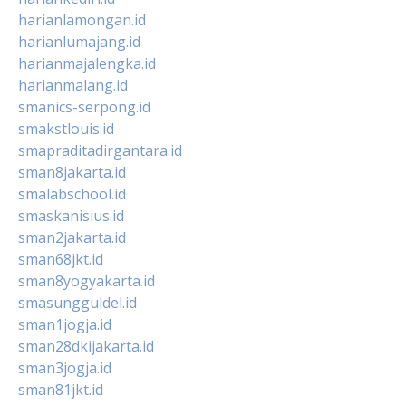
harianlamongan.id
harianlumajang.id
harianmajalengka.id
harianmalang.id
smanics-serpong.id
smakstlouis.id
smapraditadirgantara.id
sman8jakarta.id
smalabschool.id
smaskanisius.id
sman2jakarta.id
sman68jkt.id
sman8yogyakarta.id
smasungguldel.id
sman1jogja.id
sman28dkijakarta.id
sman3jogja.id
sman81jkt.id