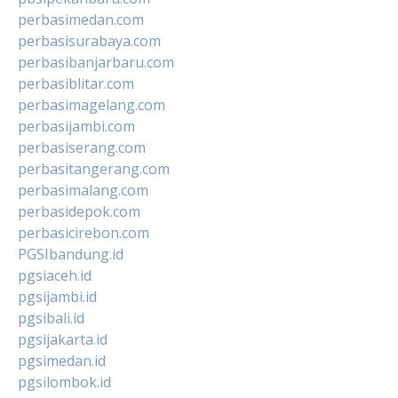
perbasimedan.com
perbasisurabaya.com
perbasibanjarbaru.com
perbasiblitar.com
perbasimagelang.com
perbasijambi.com
perbasiserang.com
perbasitangerang.com
perbasimalang.com
perbasidepok.com
perbasicirebon.com
PGSIbandung.id
pgsiaceh.id
pgsijambi.id
pgsibali.id
pgsijakarta.id
pgsimedan.id
pgsilombok.id