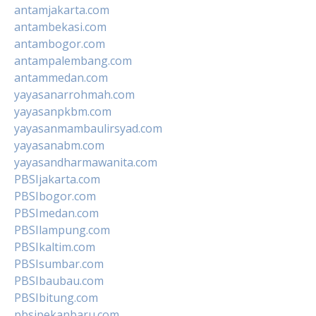
antamjakarta.com
antambekasi.com
antambogor.com
antampalembang.com
antammedan.com
yayasanarrohmah.com
yayasanpkbm.com
yayasanmambaulirsyad.com
yayasanabm.com
yayasandharmawanita.com
PBSIjakarta.com
PBSIbogor.com
PBSImedan.com
PBSIlampung.com
PBSIkaltim.com
PBSIsumbar.com
PBSIbaubau.com
PBSIbitung.com
pbsipekanbaru.com