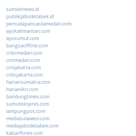
sumselnews.id
publikjabodetabek.id
pemudapancasilamedan.com
ayokalimantan.com
ayosumut.com
bangsaoffline.com
cnbcmedan.com
cnnmedan.com
cnnjakarta.com
cnbcjakarta.com
hariansumatra.com
harianikn.com
bandungtimes.com
sumutekspres.com
lampungpos.com
mediasulawesi.com
mediajabodetabek.com
kabarflores.com