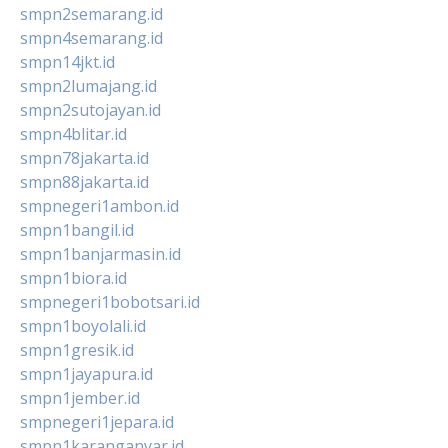
smpn2semarang.id
smpn4semarang.id
smpn14jkt.id
smpn2lumajang.id
smpn2sutojayan.id
smpn4blitar.id
smpn78jakarta.id
smpn88jakarta.id
smpnegeri1ambon.id
smpn1bangil.id
smpn1banjarmasin.id
smpn1biora.id
smpnegeri1bobotsari.id
smpn1boyolali.id
smpn1gresik.id
smpn1jayapura.id
smpn1jember.id
smpnegeri1jepara.id
smpn1karanganyar.id