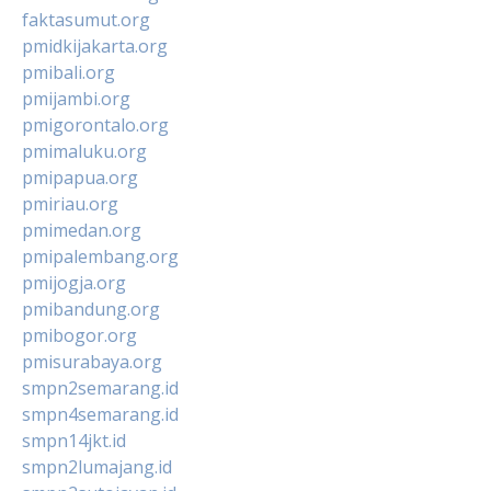
faktasumut.org
pmidkijakarta.org
pmibali.org
pmijambi.org
pmigorontalo.org
pmimaluku.org
pmipapua.org
pmiriau.org
pmimedan.org
pmipalembang.org
pmijogja.org
pmibandung.org
pmibogor.org
pmisurabaya.org
smpn2semarang.id
smpn4semarang.id
smpn14jkt.id
smpn2lumajang.id