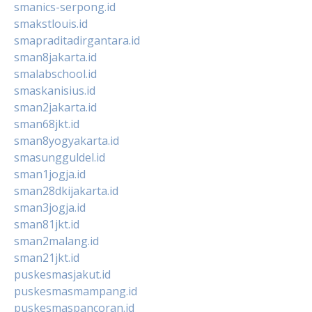
smanics-serpong.id
smakstlouis.id
smapraditadirgantara.id
sman8jakarta.id
smalabschool.id
smaskanisius.id
sman2jakarta.id
sman68jkt.id
sman8yogyakarta.id
smasungguldel.id
sman1jogja.id
sman28dkijakarta.id
sman3jogja.id
sman81jkt.id
sman2malang.id
sman21jkt.id
puskesmasjakut.id
puskesmasmampang.id
puskesmaspancoran.id