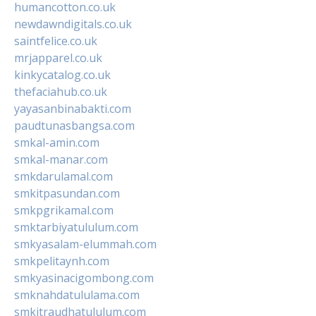
humancotton.co.uk
newdawndigitals.co.uk
saintfelice.co.uk
mrjapparel.co.uk
kinkycatalog.co.uk
thefaciahub.co.uk
yayasanbinabakti.com
paudtunasbangsa.com
smkal-amin.com
smkal-manar.com
smkdarulamal.com
smkitpasundan.com
smkpgrikamal.com
smktarbiyatululum.com
smkyasalam-elummah.com
smkpelitaynh.com
smkyasinacigombong.com
smknahdatululama.com
smkitraudhatululum.com