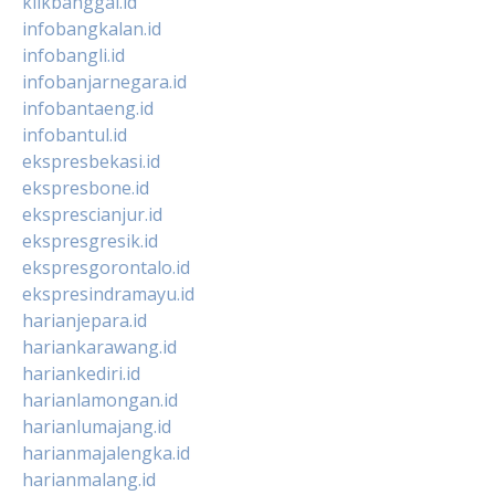
klikbanggai.id
infobangkalan.id
infobangli.id
infobanjarnegara.id
infobantaeng.id
infobantul.id
ekspresbekasi.id
ekspresbone.id
eksprescianjur.id
ekspresgresik.id
ekspresgorontalo.id
ekspresindramayu.id
harianjepara.id
hariankarawang.id
hariankediri.id
harianlamongan.id
harianlumajang.id
harianmajalengka.id
harianmalang.id