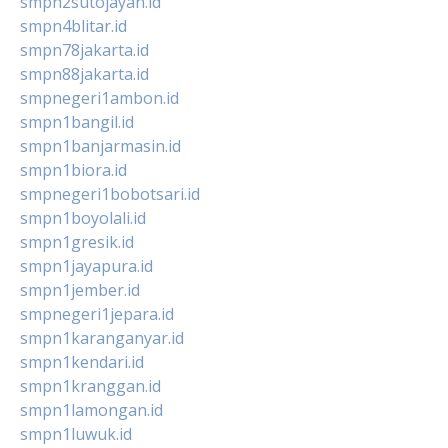
smpn2sutojayan.id
smpn4blitar.id
smpn78jakarta.id
smpn88jakarta.id
smpnegeri1ambon.id
smpn1bangil.id
smpn1banjarmasin.id
smpn1biora.id
smpnegeri1bobotsari.id
smpn1boyolali.id
smpn1gresik.id
smpn1jayapura.id
smpn1jember.id
smpnegeri1jepara.id
smpn1karanganyar.id
smpn1kendari.id
smpn1kranggan.id
smpn1lamongan.id
smpn1luwuk.id