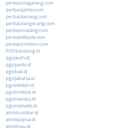
perbasimagelang.com
perbasijambi.com
perbasiserang.com
perbasitangerang.com
perbasimalang.com
perbasidepok.com
perbasicirebon.com
PGSIbandung.id
pgsiaceh.id
pgsijambi.id
pgsibali.id
pgsijakarta.id
pgsimedan.id
pgsilombok.id
pgsimaluku.id
pgsimanado.id
akmilsumbar.id
akmilpapua.id
akmilriau.id