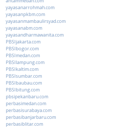
antammedan.com
yayasanarrohmah.com
yayasanpkbm.com
yayasanmambaulirsyad.com
yayasanabm.com
yayasandharmawanita.com
PBSIjakarta.com
PBSIbogor.com
PBSImedan.com
PBSIlampung.com
PBSIkaltim.com
PBSIsumbar.com
PBSIbaubau.com
PBSIbitung.com
pbsipekanbaru.com
perbasimedan.com
perbasisurabaya.com
perbasibanjarbaru.com
perbasiblitar.com