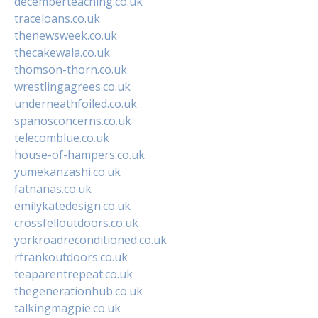
decemberteaching.co.uk
traceloans.co.uk
thenewsweek.co.uk
thecakewala.co.uk
thomson-thorn.co.uk
wrestlingagrees.co.uk
underneathfoiled.co.uk
spanosconcerns.co.uk
telecomblue.co.uk
house-of-hampers.co.uk
yumekanzashi.co.uk
fatnanas.co.uk
emilykatedesign.co.uk
crossfelloutdoors.co.uk
yorkroadreconditioned.co.uk
rfrankoutdoors.co.uk
teaparentrepeat.co.uk
thegenerationhub.co.uk
talkingmagpie.co.uk