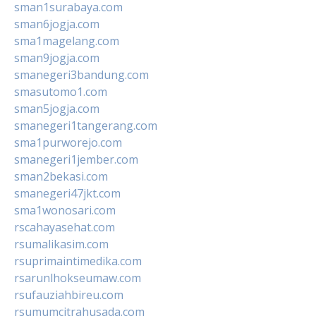
sman1surabaya.com
sman6jogja.com
sma1magelang.com
sman9jogja.com
smanegeri3bandung.com
smasutomo1.com
sman5jogja.com
smanegeri1tangerang.com
sma1purworejo.com
smanegeri1jember.com
sman2bekasi.com
smanegeri47jkt.com
sma1wonosari.com
rscahayasehat.com
rsumalikasim.com
rsuprimaintimedika.com
rsarunlhokseumaw.com
rsufauziahbireu.com
rsumumcitrahusada.com