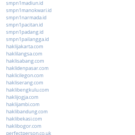
smpn1madiun.id
smpn1manokwari.id
smpn1narmada.id
smpn1pacitan.id
smpn1padang.id
smpn1pailangga.id
haklijakarta.com
haklilangsa.com
haklisabang.com
haklidenpasar.com
haklicilegon.com
hakliserang.com
haklibengkulu.com
haklijogja.com
haklijambi.com
haklibandung.com
haklibekasi.com
haklibogor.com
perfectperson.co.uk