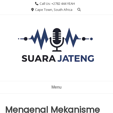
Skip
Call Us: +2782 444 YEAH
to
Cape Town, South Africa
content
Menu
Mengenal Mekanisme