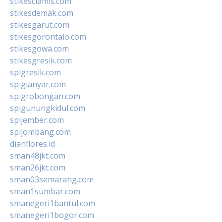
stikesciamis.com
stikesdemak.com
stikesgarut.com
stikesgorontalo.com
stikesgowa.com
stikesgresik.com
spigresik.com
spigianyar.com
spigrobongan.com
spigunungkidul.com
spijember.com
spijombang.com
dianflores.id
sman48jkt.com
sman26jkt.com
sman03semarang.com
sman1sumbar.com
smanegeri1bantul.com
smanegeri1bogor.com