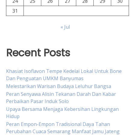
24
25
26
27
28
29
30
31
« Jul
Recent Posts
Khasiat Isoflavon Tempe Kedelai Lokal Untuk Bone
Dan Penguatan UMKM Banyumas
Melestarikan Warisan Budaya Leluhur Bangsa
Peran Senyawa Alisin Tekanan Darah Dan Kabar
Perbaikan Pasar Induk Solo
Upaya Bersama Menjaga Kebersihan Lingkungan
Hidup
Peran Empon-Empon Tradisional Daya Tahan
Perubahan Cuaca Semarang Manfaat Jamu Jateng