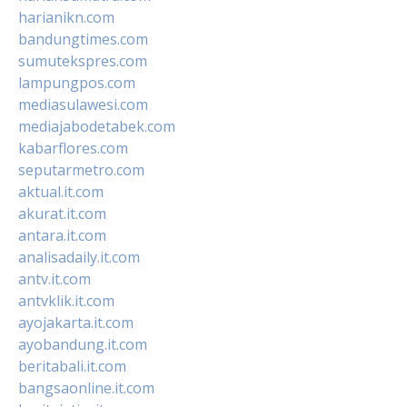
harianikn.com
bandungtimes.com
sumutekspres.com
lampungpos.com
mediasulawesi.com
mediajabodetabek.com
kabarflores.com
seputarmetro.com
aktual.it.com
akurat.it.com
antara.it.com
analisadaily.it.com
antv.it.com
antvklik.it.com
ayojakarta.it.com
ayobandung.it.com
beritabali.it.com
bangsaonline.it.com