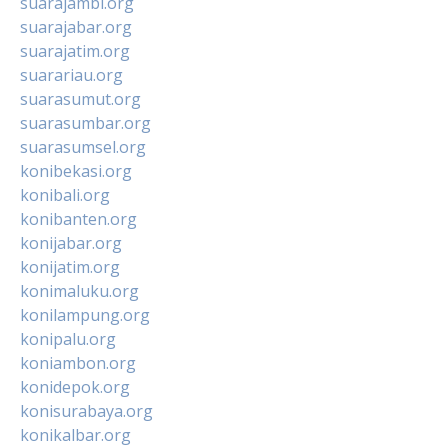
suarajambi.org
suarajabar.org
suarajatim.org
suarariau.org
suarasumut.org
suarasumbar.org
suarasumsel.org
konibekasi.org
konibali.org
konibanten.org
konijabar.org
konijatim.org
konimaluku.org
konilampung.org
konipalu.org
koniambon.org
konidepok.org
konisurabaya.org
konikalbar.org