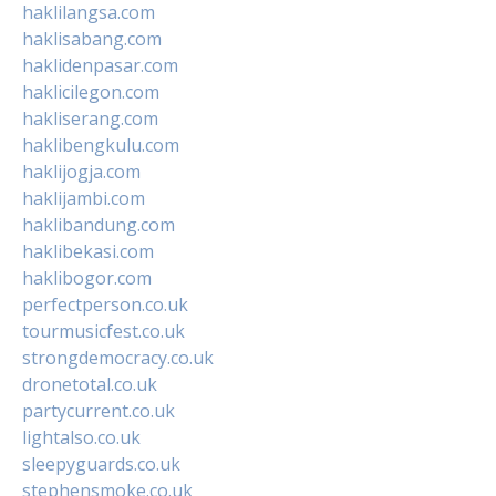
haklilangsa.com
haklisabang.com
haklidenpasar.com
haklicilegon.com
hakliserang.com
haklibengkulu.com
haklijogja.com
haklijambi.com
haklibandung.com
haklibekasi.com
haklibogor.com
perfectperson.co.uk
tourmusicfest.co.uk
strongdemocracy.co.uk
dronetotal.co.uk
partycurrent.co.uk
lightalso.co.uk
sleepyguards.co.uk
stephensmoke.co.uk