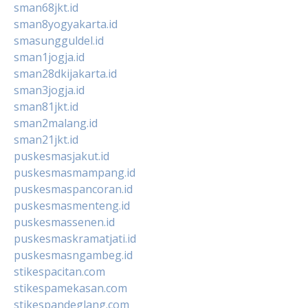
sman68jkt.id
sman8yogyakarta.id
smasungguldel.id
sman1jogja.id
sman28dkijakarta.id
sman3jogja.id
sman81jkt.id
sman2malang.id
sman21jkt.id
puskesmasjakut.id
puskesmasmampang.id
puskesmaspancoran.id
puskesmasmenteng.id
puskesmassenen.id
puskesmaskramatjati.id
puskesmasngambeg.id
stikespacitan.com
stikespamekasan.com
stikespandeglang.com