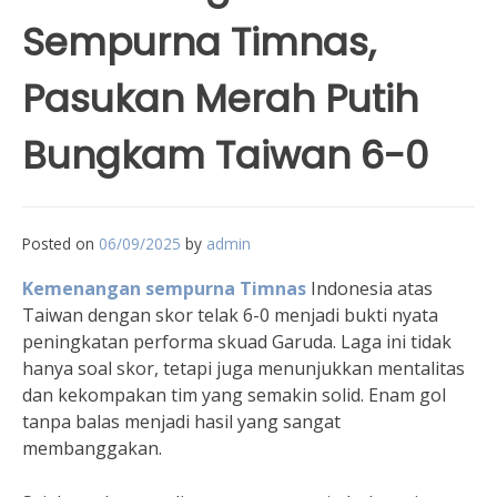
Sempurna Timnas,
Pasukan Merah Putih
Bungkam Taiwan 6-0
Posted on
06/09/2025
by
admin
Kemenangan sempurna Timnas
Indonesia atas
Taiwan dengan skor telak 6-0 menjadi bukti nyata
peningkatan performa skuad Garuda. Laga ini tidak
hanya soal skor, tetapi juga menunjukkan mentalitas
dan kekompakan tim yang semakin solid. Enam gol
tanpa balas menjadi hasil yang sangat
membanggakan.