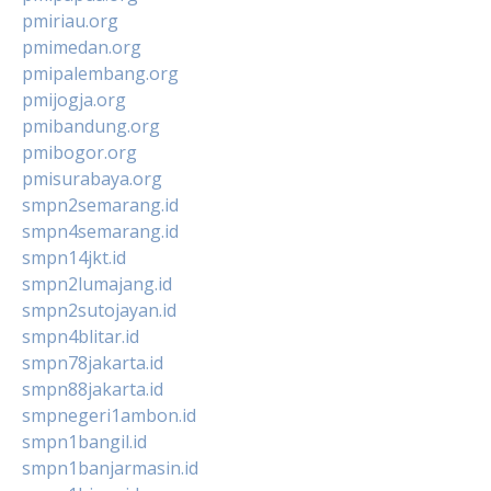
pmiriau.org
pmimedan.org
pmipalembang.org
pmijogja.org
pmibandung.org
pmibogor.org
pmisurabaya.org
smpn2semarang.id
smpn4semarang.id
smpn14jkt.id
smpn2lumajang.id
smpn2sutojayan.id
smpn4blitar.id
smpn78jakarta.id
smpn88jakarta.id
smpnegeri1ambon.id
smpn1bangil.id
smpn1banjarmasin.id