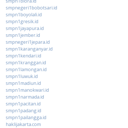
smpn1biora.id
smpnegeri1bobotsari.id
smpn1boyolali.id
smpn1gresik.id
smpn1jayapura.id
smpn1jember.id
smpnegeri1jepara.id
smpn1karanganyar.id
smpn1kendari.id
smpn1kranggan.id
smpn1lamongan.id
smpn1luwuk.id
smpn1madiun.id
smpn1manokwari.id
smpn1narmada.id
smpn1pacitan.id
smpn1padang.id
smpn1pailangga.id
haklijakarta.com