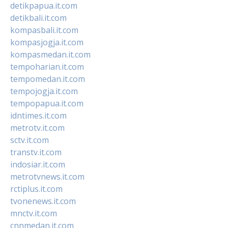
detikpapua.it.com
detikbali.it.com
kompasbali.it.com
kompasjogja.it.com
kompasmedan.it.com
tempoharian.it.com
tempomedan.it.com
tempojogja.it.com
tempopapua.it.com
idntimes.it.com
metrotv.it.com
sctv.it.com
transtv.it.com
indosiar.it.com
metrotvnews.it.com
rctiplus.it.com
tvonenews.it.com
mnctv.it.com
cnnmedan.it.com