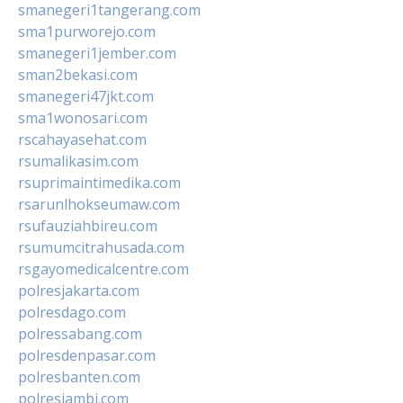
smanegeri1tangerang.com
sma1purworejo.com
smanegeri1jember.com
sman2bekasi.com
smanegeri47jkt.com
sma1wonosari.com
rscahayasehat.com
rsumalikasim.com
rsuprimaintimedika.com
rsarunlhokseumaw.com
rsufauziahbireu.com
rsumumcitrahusada.com
rsgayomedicalcentre.com
polresjakarta.com
polresdago.com
polressabang.com
polresdenpasar.com
polresbanten.com
polresjambi.com