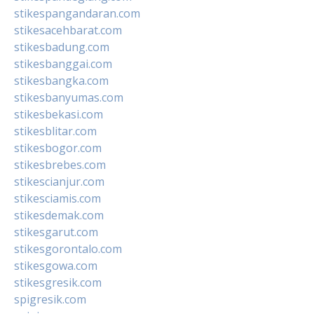
stikespangandaran.com
stikesacehbarat.com
stikesbadung.com
stikesbanggai.com
stikesbangka.com
stikesbanyumas.com
stikesbekasi.com
stikesblitar.com
stikesbogor.com
stikesbrebes.com
stikescianjur.com
stikesciamis.com
stikesdemak.com
stikesgarut.com
stikesgorontalo.com
stikesgowa.com
stikesgresik.com
spigresik.com