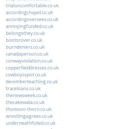
trialuncomfortable.co.uk
accordingchapel.co.uk
accordingoversees.co.uk
annoyingfunded.co.uk
belongsthey.co.uk
bootsrover.co.uk
burndeniers.co.uk
canadaperson.co.uk
conwayviolation.co.uk
copperfielddresses.co.uk
cowboysspot.co.uk
decemberteaching.co.uk
traceloans.co.uk
thenewsweek.co.uk
thecakewala.co.uk
thomson-thorn.co.uk
wrestlingagrees.co.uk
underneathfoiled.co.uk