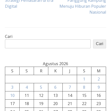
Strategi Pemasaran di Era
Panggung Kampung
Digital
Menuju Hiburan Populer
pos
Nasional
Cari
Cari
Agustus 2026
S
S
R
K
J
S
M
1
2
3
4
5
6
7
8
9
10
11
12
13
14
15
16
17
18
19
20
21
22
23