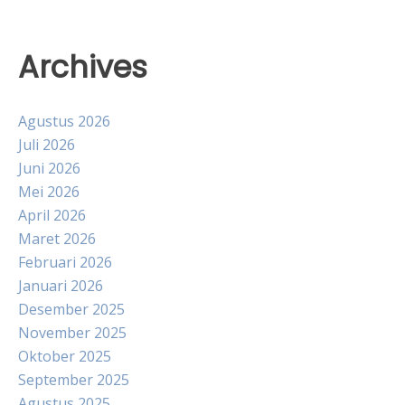
Archives
Agustus 2026
Juli 2026
Juni 2026
Mei 2026
April 2026
Maret 2026
Februari 2026
Januari 2026
Desember 2025
November 2025
Oktober 2025
September 2025
Agustus 2025