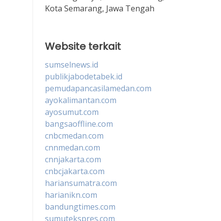
Kota Semarang, Jawa Tengah
Website terkait
sumselnews.id
publikjabodetabek.id
pemudapancasilamedan.com
ayokalimantan.com
ayosumut.com
bangsaoffline.com
cnbcmedan.com
cnnmedan.com
cnnjakarta.com
cnbcjakarta.com
hariansumatra.com
harianikn.com
bandungtimes.com
sumutekspres.com