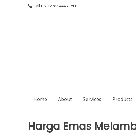
Skip
Call Us: +2782 444 YEAH
to
content
Home
About
Services
Products
Harga Emas Melambun