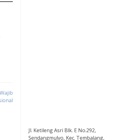
n
Wajib
sional
Jl. Ketileng Asri Blk. E No.292,
Sendangmulyo, Kec. Tembalang,