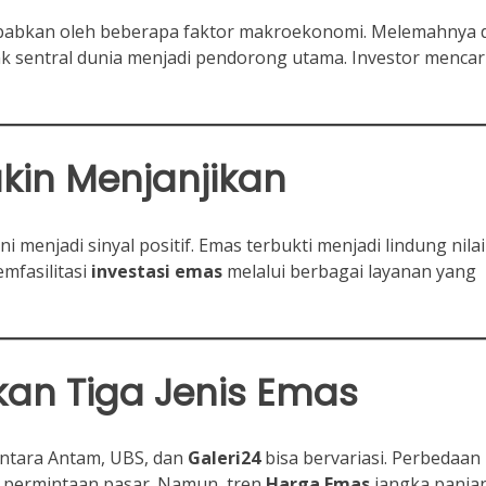
sebabkan oleh beberapa faktor makroekonomi. Melemahnya 
k sentral dunia menjadi pendorong utama. Investor mencar
in Menjanjikan
ni menjadi sinyal positif. Emas terbukti menjadi lindung nila
emfasilitasi
investasi
emas
melalui berbagai layanan yang
an Tiga Jenis Emas
ntara Antam, UBS, dan
Galeri24
bisa bervariasi. Perbedaan 
 permintaan pasar. Namun, tren
Harga Emas
jangka panja