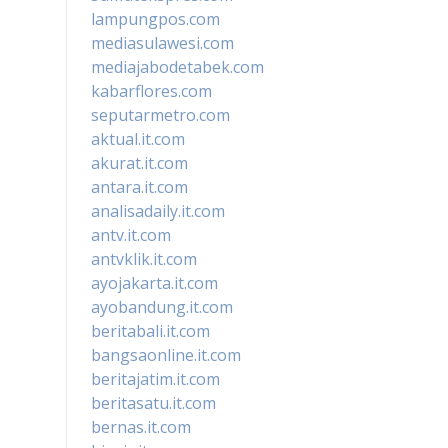
lampungpos.com
mediasulawesi.com
mediajabodetabek.com
kabarflores.com
seputarmetro.com
aktual.it.com
akurat.it.com
antara.it.com
analisadaily.it.com
antv.it.com
antvklik.it.com
ayojakarta.it.com
ayobandung.it.com
beritabali.it.com
bangsaonline.it.com
beritajatim.it.com
beritasatu.it.com
bernas.it.com