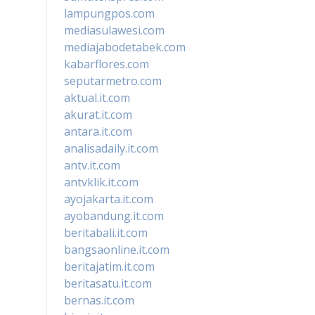
lampungpos.com
mediasulawesi.com
mediajabodetabek.com
kabarflores.com
seputarmetro.com
aktual.it.com
akurat.it.com
antara.it.com
analisadaily.it.com
antv.it.com
antvklik.it.com
ayojakarta.it.com
ayobandung.it.com
beritabali.it.com
bangsaonline.it.com
beritajatim.it.com
beritasatu.it.com
bernas.it.com