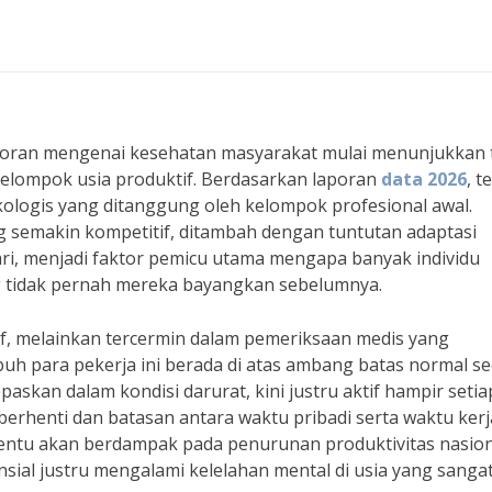
poran mengenai kesehatan masyarakat mulai menunjukkan 
elompok usia produktif. Berdasarkan laporan
data 2026
, t
kologis yang ditanggung oleh kelompok profesional awal.
ang semakin kompetitif, ditambah dengan tuntutan adaptasi
ari, menjadi faktor pemicu utama mengapa banyak individu
g tidak pernah mereka bayangkan sebelumnya.
f, melainkan tercermin dalam pemeriksaan medis yang
uh para pekerja ini berada di atas ambang batas normal se
skan dalam kondisi darurat, kini justru aktif hampir setia
 berhenti dan batasan antara waktu pribadi serta waktu kerj
n tentu akan berdampak pada penurunan produktivitas nasio
ial justru mengalami kelelahan mental di usia yang sangat 