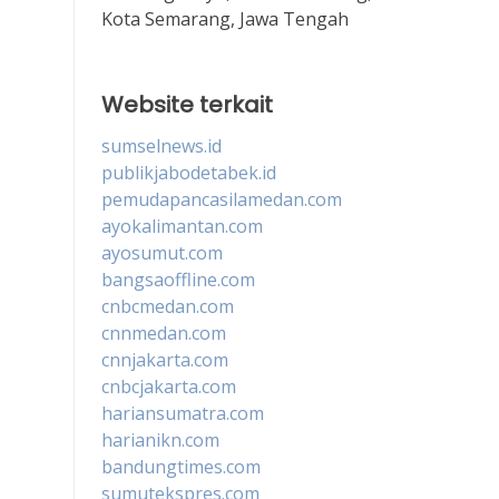
Kota Semarang, Jawa Tengah
Website terkait
sumselnews.id
publikjabodetabek.id
pemudapancasilamedan.com
ayokalimantan.com
ayosumut.com
bangsaoffline.com
cnbcmedan.com
cnnmedan.com
cnnjakarta.com
cnbcjakarta.com
hariansumatra.com
harianikn.com
bandungtimes.com
sumutekspres.com