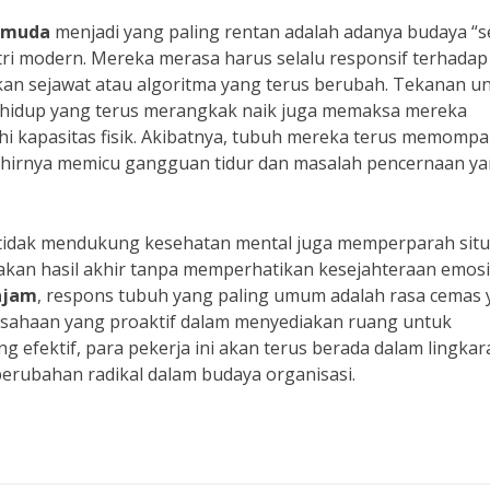
 muda
menjadi yang paling rentan adalah adanya budaya “s
tri modern. Mereka merasa harus selalu responsif terhadap
ekan sejawat atau algoritma yang terus berubah. Tekanan u
a hidup yang terus merangkak naik juga memaksa mereka
 kapasitas fisik. Akibatnya, tubuh mereka terus memompa
 akhirnya memicu gangguan tidur dan masalah pencernaan y
ng tidak mendukung kesehatan mental juga memperparah situ
kan hasil akhir tanpa memperhatikan kesejahteraan emos
ajam
, respons tubuh yang paling umum adalah rasa cemas
sahaan yang proaktif dalam menyediakan ruang untuk
 efektif, para pekerja ini akan terus berada dalam lingkar
 perubahan radikal dalam budaya organisasi.