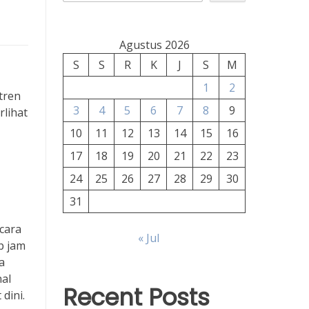
Agustus 2026
S
S
R
K
J
S
M
1
2
tren
3
4
5
6
7
8
9
erlihat
10
11
12
13
14
15
16
17
18
19
20
21
22
23
24
25
26
27
28
29
30
31
cara
« Jul
p jam
a
nal
Recent Posts
dini.