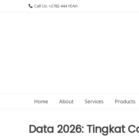
Skip
Call Us: +2782 444 YEAH
to
content
Home
About
Services
Products
Data 2026: Tingkat C