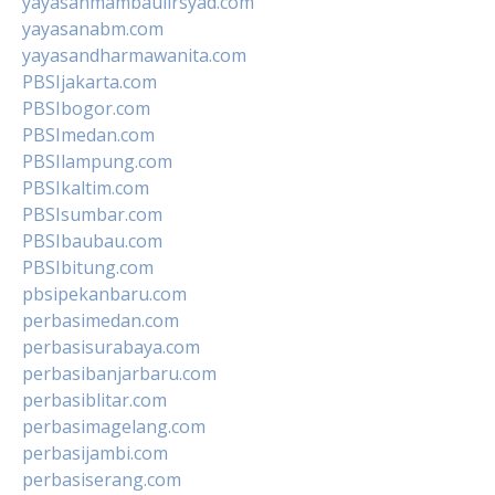
yayasanmambaulirsyad.com
yayasanabm.com
yayasandharmawanita.com
PBSIjakarta.com
PBSIbogor.com
PBSImedan.com
PBSIlampung.com
PBSIkaltim.com
PBSIsumbar.com
PBSIbaubau.com
PBSIbitung.com
pbsipekanbaru.com
perbasimedan.com
perbasisurabaya.com
perbasibanjarbaru.com
perbasiblitar.com
perbasimagelang.com
perbasijambi.com
perbasiserang.com