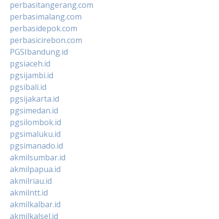
perbasitangerang.com
perbasimalang.com
perbasidepok.com
perbasicirebon.com
PGSIbandung.id
pgsiaceh.id
pgsijambi.id
pgsibali.id
pgsijakarta.id
pgsimedan.id
pgsilombok.id
pgsimaluku.id
pgsimanado.id
akmilsumbar.id
akmilpapua.id
akmilriau.id
akmilntt.id
akmilkalbar.id
akmilkalsel.id