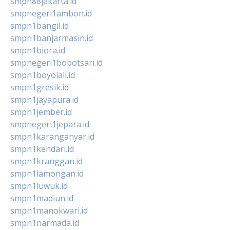
smpn88jakarta.id
smpnegeri1ambon.id
smpn1bangil.id
smpn1banjarmasin.id
smpn1biora.id
smpnegeri1bobotsari.id
smpn1boyolali.id
smpn1gresik.id
smpn1jayapura.id
smpn1jember.id
smpnegeri1jepara.id
smpn1karanganyar.id
smpn1kendari.id
smpn1kranggan.id
smpn1lamongan.id
smpn1luwuk.id
smpn1madiun.id
smpn1manokwari.id
smpn1narmada.id