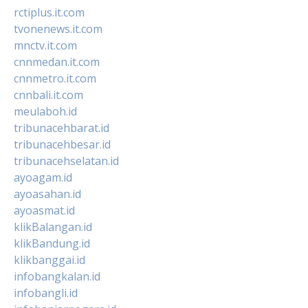
rctiplus.it.com
tvonenews.it.com
mnctv.it.com
cnnmedan.it.com
cnnmetro.it.com
cnnbali.it.com
meulaboh.id
tribunacehbarat.id
tribunacehbesar.id
tribunacehselatan.id
ayoagam.id
ayoasahan.id
ayoasmat.id
klikBalangan.id
klikBandung.id
klikbanggai.id
infobangkalan.id
infobangli.id