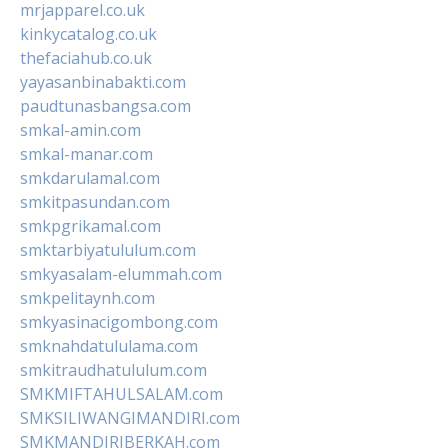
mrjapparel.co.uk
kinkycatalog.co.uk
thefaciahub.co.uk
yayasanbinabakti.com
paudtunasbangsa.com
smkal-amin.com
smkal-manar.com
smkdarulamal.com
smkitpasundan.com
smkpgrikamal.com
smktarbiyatululum.com
smkyasalam-elummah.com
smkpelitaynh.com
smkyasinacigombong.com
smknahdatululama.com
smkitraudhatululum.com
SMKMIFTAHULSALAM.com
SMKSILIWANGIMANDIRI.com
SMKMANDIRIBERKAH.com