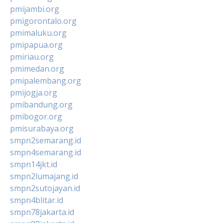
pmijambi.org
pmigorontalo.org
pmimaluku.org
pmipapua.org
pmiriau.org
pmimedan.org
pmipalembang.org
pmijogja.org
pmibandung.org
pmibogor.org
pmisurabaya.org
smpn2semarang.id
smpn4semarang.id
smpn14jkt.id
smpn2lumajang.id
smpn2sutojayan.id
smpn4blitar.id
smpn78jakarta.id