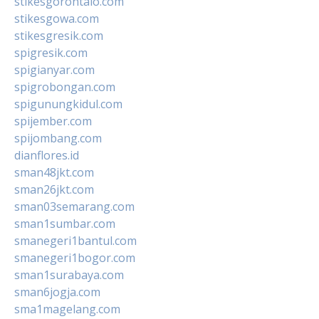
stikesgorontalo.com
stikesgowa.com
stikesgresik.com
spigresik.com
spigianyar.com
spigrobongan.com
spigunungkidul.com
spijember.com
spijombang.com
dianflores.id
sman48jkt.com
sman26jkt.com
sman03semarang.com
sman1sumbar.com
smanegeri1bantul.com
smanegeri1bogor.com
sman1surabaya.com
sman6jogja.com
sma1magelang.com