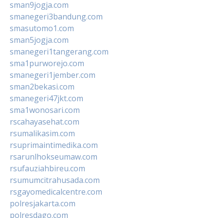
sman9jogja.com
smanegeri3bandung.com
smasutomo1.com
sman5jogja.com
smanegeri1tangerang.com
sma1purworejo.com
smanegeri1jember.com
sman2bekasi.com
smanegeri47jkt.com
sma1wonosari.com
rscahayasehat.com
rsumalikasim.com
rsuprimaintimedika.com
rsarunlhokseumaw.com
rsufauziahbireu.com
rsumumcitrahusada.com
rsgayomedicalcentre.com
polresjakarta.com
polresdago.com