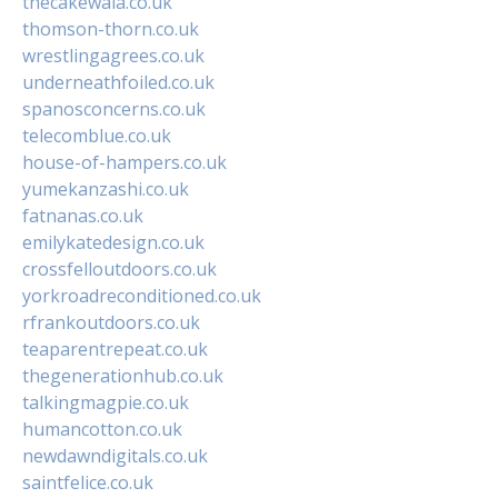
thecakewala.co.uk
thomson-thorn.co.uk
wrestlingagrees.co.uk
underneathfoiled.co.uk
spanosconcerns.co.uk
telecomblue.co.uk
house-of-hampers.co.uk
yumekanzashi.co.uk
fatnanas.co.uk
emilykatedesign.co.uk
crossfelloutdoors.co.uk
yorkroadreconditioned.co.uk
rfrankoutdoors.co.uk
teaparentrepeat.co.uk
thegenerationhub.co.uk
talkingmagpie.co.uk
humancotton.co.uk
newdawndigitals.co.uk
saintfelice.co.uk