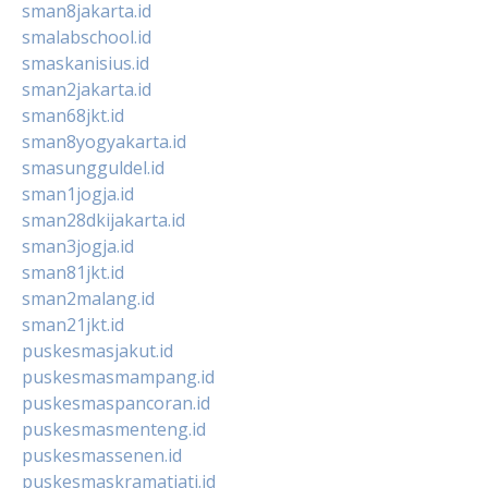
sman8jakarta.id
smalabschool.id
smaskanisius.id
sman2jakarta.id
sman68jkt.id
sman8yogyakarta.id
smasungguldel.id
sman1jogja.id
sman28dkijakarta.id
sman3jogja.id
sman81jkt.id
sman2malang.id
sman21jkt.id
puskesmasjakut.id
puskesmasmampang.id
puskesmaspancoran.id
puskesmasmenteng.id
puskesmassenen.id
puskesmaskramatjati.id