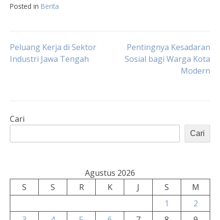
Posted in
Berita
Navigasi
Peluang Kerja di Sektor
Pentingnya Kesadaran
Industri Jawa Tengah
Sosial bagi Warga Kota
Modern
pos
Cari
Cari
Agustus 2026
S
S
R
K
J
S
M
1
2
3
4
5
6
7
8
9