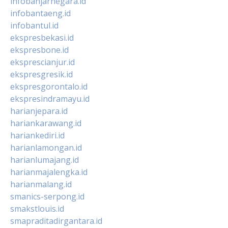
infobanjarnegara.id
infobantaeng.id
infobantul.id
ekspresbekasi.id
ekspresbone.id
eksprescianjur.id
ekspresgresik.id
ekspresgorontalo.id
ekspresindramayu.id
harianjepara.id
hariankarawang.id
hariankediri.id
harianlamongan.id
harianlumajang.id
harianmajalengka.id
harianmalang.id
smanics-serpong.id
smakstlouis.id
smapraditadirgantara.id