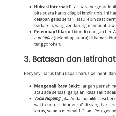
Hidrasi Internal:
Pita suara bergetar lebi
pita suara harus dilapisi lendir tipis. In
delapan gelas sehari, atau lebih saat ber
berkafein, yang cenderung membuat tubuh
Pelembap Udara:
Tidur di ruangan ber-
humidifier
(pelembap udara) di kamar tidu
tenggorokan.
3. Batasan dan Istirahat
Penyanyi harus tahu kapan harus berhenti dan 
Mengenali Rasa Sakit:
Jangan pernah mem
atau ada sensasi ganjalan. Rasa sakit ada
Vocal Napping
:
Jika Anda memiliki sesi ber
waktu untuk “tidur vokal” di siang hari. In
keras, selama minimal 1-2 jam. Petugas 