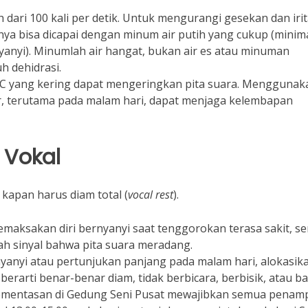
h dari 100 kali per detik. Untuk mengurangi gesekan dan irit
i hanya bisa dicapai dengan minum air putih yang cukup (minim
nyanyi). Minumlah air hangat, bukan air es atau minuman
 dehidrasi.
AC yang kering dapat mengeringkan pita suara. Menggunak
r, terutama pada malam hari, dapat menjaga kelembapan
 Vokal
kapan harus diam total (
vocal rest
).
aksakan diri bernyanyi saat tenggorokan terasa sakit, se
lah sinyal bahwa pita suara meradang.
nyanyi atau pertunjukan panjang pada malam hari, alokasik
i berarti benar-benar diam, tidak berbicara, berbisik, atau b
pementasan di Gedung Seni Pusat mewajibkan semua penamp