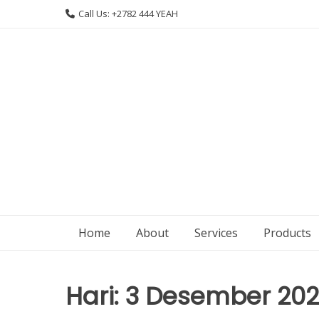
Skip
Call Us: +2782 444 YEAH
to
content
Home
About
Services
Products
Hari:
3 Desember 20