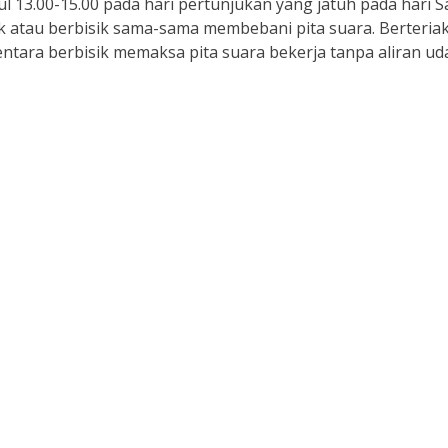
l 13.00-15.00 pada hari pertunjukan yang jatuh pada hari S
k atau berbisik sama-sama membebani pita suara. Berteria
ara berbisik memaksa pita suara bekerja tanpa aliran ud