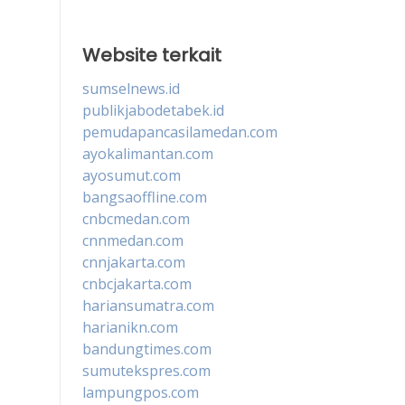
Website terkait
sumselnews.id
publikjabodetabek.id
pemudapancasilamedan.com
ayokalimantan.com
ayosumut.com
bangsaoffline.com
cnbcmedan.com
cnnmedan.com
cnnjakarta.com
cnbcjakarta.com
hariansumatra.com
harianikn.com
bandungtimes.com
sumutekspres.com
lampungpos.com