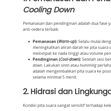
Cooling Down
Pemanasan dan pendinginan adalah dua fase yan
anti-cedera terbaik.
Pemanasan (
Warm-up
):
Selalu mulai den
meningkatkan aliran darah ke pita suara
melompat ke nada tinggi atau volume pen
Pendinginan (
Cool-down
):
Setelah sesi be
down
. Lakukan
siren
atau
humming
perlaha
adalah mengembalikan pita suara ke posisi
selama minimal 5 menit.
2. Hidrasi dan Lingkung
Kondisi pita suara sangat sensitif terhadap k