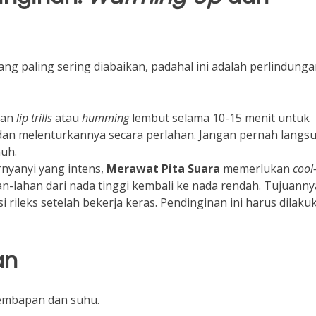
g paling sering diabaikan, padahal ini adalah perlindung
gan
lip trills
atau
humming
lembut selama 10-15 menit untuk
 dan melenturkannya secara perlahan. Jangan pernah langs
uh.
rnyanyi yang intens,
Merawat Pita Suara
memerlukan
cool
n-lahan dari nada tinggi kembali ke nada rendah. Tujuanny
 rileks setelah bekerja keras. Pendinginan ini harus dilaku
an
elembapan dan suhu.