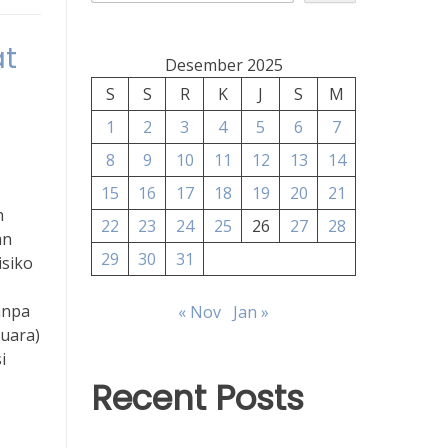
at
Desember 2025
S
S
R
K
J
S
M
1
2
3
4
5
6
7
8
9
10
11
12
13
14
15
16
17
18
19
20
21
h
22
23
24
25
26
27
28
an
29
30
31
isiko
anpa
« Nov
Jan »
suara)
i
Recent Posts