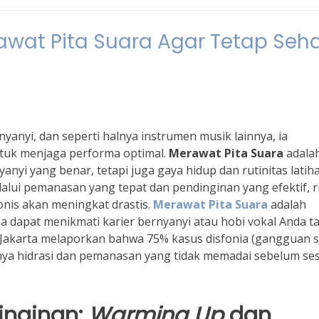
awat Pita Suara Agar Tetap Seh
yanyi, dan seperti halnya instrumen musik lainnya, ia
ntuk menjaga performa optimal.
Merawat Pita Suara
adala
anyi yang benar, tetapi juga gaya hidup dan rutinitas latih
alui pemanasan yang tepat dan pendinginan yang efektif, r
onis akan meningkat drastis.
Merawat Pita Suara
adalah
a dapat menikmati karier bernyanyi atau hobi vokal Anda t
l Jakarta melaporkan bahwa 75% kasus disfonia (gangguan 
nya hidrasi dan pemanasan yang tidak memadai sebelum ses
inginan:
Warming Up
dan