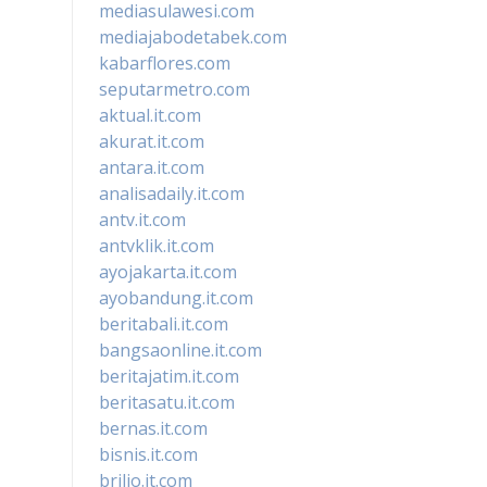
mediasulawesi.com
mediajabodetabek.com
kabarflores.com
seputarmetro.com
aktual.it.com
akurat.it.com
antara.it.com
analisadaily.it.com
antv.it.com
antvklik.it.com
ayojakarta.it.com
ayobandung.it.com
beritabali.it.com
bangsaonline.it.com
beritajatim.it.com
beritasatu.it.com
bernas.it.com
bisnis.it.com
brilio.it.com